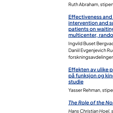
Ruth Abraham, stipend
Effectiveness and 
intervention and s
patients on waiting
multicenter, rando
Ingvild Buset Bergvad
Daniil Evgenjevich R
forskningsavdelinge
Effekten av ulike p
på funksjon og kin
studie
Yasser Rehman, stipend
The Role of the N
Hans Christian Hoel, s