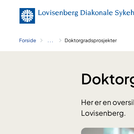
Hopp
til
innhold
Forside
..
.
Doktorgradsprosjekter
Doktorg
Her er en over
Lovisenberg.