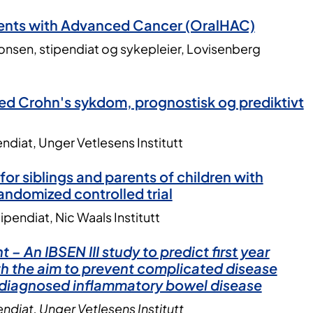
tients with Advanced Cancer (OralHAC)
onsen, stipendiat og sykepleier, Lovisenberg
ed Crohn's sykdom, prognostisk og prediktivt
endiat, Unger Vetlesens Institutt
for siblings and parents of children with
randomized controlled trial
ipendiat, Nic Waals Institutt
 – An IBSEN III study to predict first year
th the aim to prevent complicated disease
diagnosed inflammatory bowel disease
ndiat, Unger Vetlesens Institutt