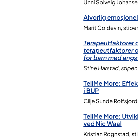
Unni Solveig Johansen
Alvorlig emosjonel
Marit Coldevin, stipe
Terapeutfaktorer o
terapeutfaktorer o
for barn med angs
Stine Harstad, stipen
TellMe More: Effek
i BUP
Cilje Sunde Rolfsjord
TellMe More: Utvik
ved Nic Waal
Kristian Rognstad, s