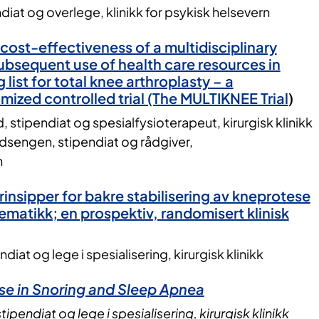
iat og overlege, klinikk for psykisk helsevern
cost-effectiveness of a multidisciplinary
ubsequent use of health care resources in
 list for total knee arthroplasty – a
mized controlled trial (The MULTIKNEE Trial
)
, stipendiat og spesialfysioterapeut, kirurgisk klinikk
udsengen, stipendiat og rådgiver,
n
rinsipper for bakre stabilisering av kneprotese
ematikk; en prospektiv, randomisert klinisk
iat og lege i spesialisering, kirurgisk klinikk
ose in Snoring and Sleep Apnea
tipendiat og lege i spesialisering, kirurgisk klinikk