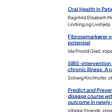
Oral Health in Pa
Ragnhild Elisabeth M
Lindring og Livshjelp
Fibrosemarkører v
potensial
Ida Frivold Glad, stip
SIBS-intervention 
chronic illness: A 
Solveig Kirchhofer, st
Predict and Prevent
disease course wi
outcome in newly 
Vibeke Strande, stipe