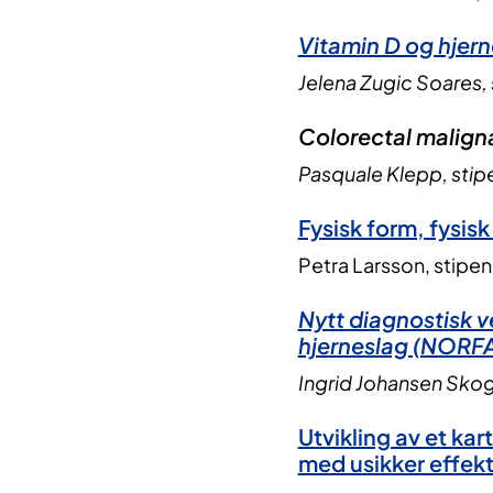
Vitamin D og hjer
Jelena Zugic Soares, 
Colorectal malignan
Pasquale Klepp, stipe
Fysisk form, fysis
Petra Larsson, stipen
Nytt diagnostisk v
hjerneslag (NORF
Ingrid Johansen Skoge
Utvikling av et kar
med usikker effekt