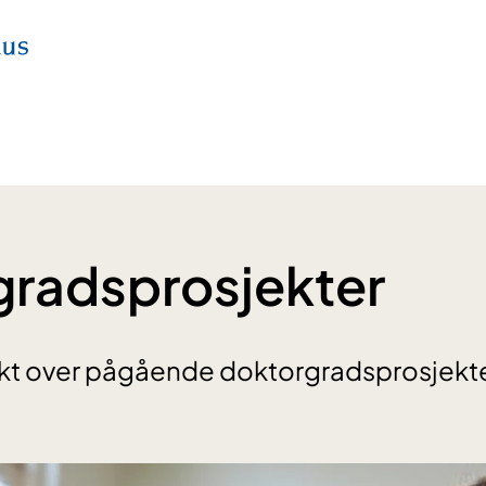
radsprosjekter
sikt over pågående doktorgradsprosjekt