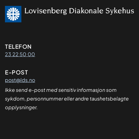
Kontaktinformasjon
TELEFON
23 22 50 00
E-POST
post@lds.no
Ikke send e-post med sensitiv informasjon som
sykdom, personnummer eller andre taushetsbelagte
opplysninger.