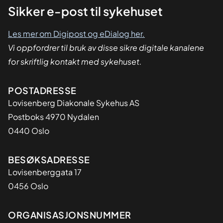
Sikker
Sikker e-post til sykehuset
dialog
Les mer om Digipost og eDialog her.
Vi oppfordrer til bruk av disse sikre digitale kanalene
for skriftlig kontakt med sykehuset.
Adresse
POSTADRESSE
Lovisenberg Diakonale Sykehus AS
Postboks 4970 Nydalen
0440 Oslo
BESØKSADRESSE
Lovisenberggata 17
0456 Oslo
Organisasjon
ORGANISASJONSNUMMER