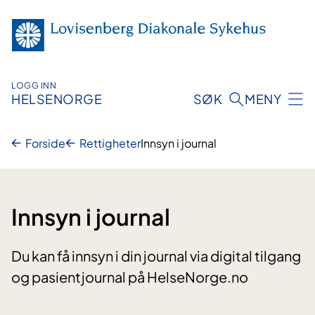
Hopp
til
innhold
LOGG INN
HELSENORGE
SØK
MENY
Forside
Rettigheter
Innsyn i journal
Innsyn i journal
Du kan få innsyn i din journal via digital tilgang
og pasientjournal på HelseNorge.no