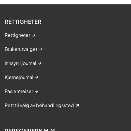
RETTIGHETER
Rettigheter
Brukerutvalget
Innsyn i journal
Kjernejournal
Pasientreiser
Rett til valg av behandlingssted
PERSONVERN M.M.