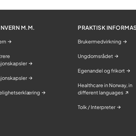
NVERN M.M.
PRAKTISK INFORMA
ern
Brukermedvirkning
trere
Ungdomsrådet
sjonskapsler
Egenandel og frikort
sjonskapsler
Healthcare in Norway, in
elighetserklæring
different languages
Tolk / Interpreter