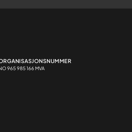
Organisasjon
ORGANISASJONSNUMMER
NO 965 985 166 MVA