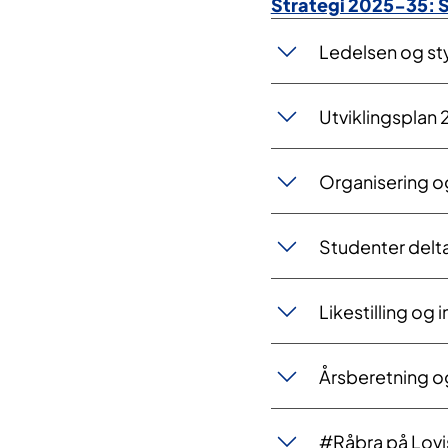
Strategi 2025-35: S
Ledelsen og st
Utviklingsplan
Organisering o
Studenter delta
Likestilling og 
Årsberetning o
#Råbra på Lov