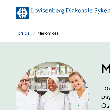
Hopp
til
innhold
Forside
Mer om oss
M
Lov
psy
Osl