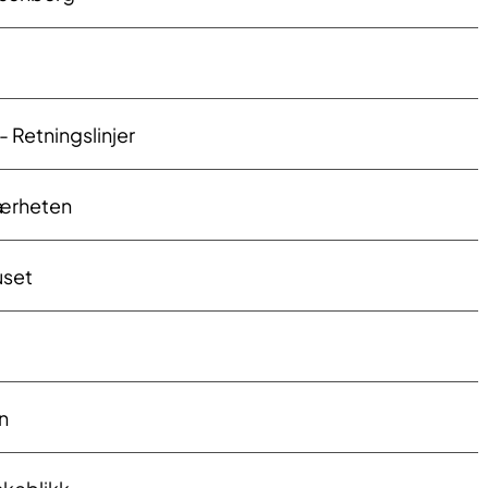
- Retningslinjer
nærheten
uset
en