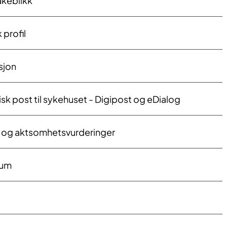
bakeblikk
 profil
sjon
isk post til sykehuset - Digipost og eDialog
og aktsomhetsvurderinger​
ium