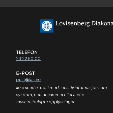
Kontaktinformasjon
TELEFON
23 22 50 00
E-POST
post@lds.no
Ikke send e-post med sensitiv informasjon som
sykdom, personnummer eller andre
taushetsbelagte opplysninger.