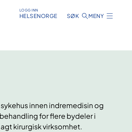
LOGG INN
HELSENORGE
SØK
MENY
lsykehus innen indremedisin og
sbehandling for flere bydeler i
nlagt kirurgisk virksomhet.