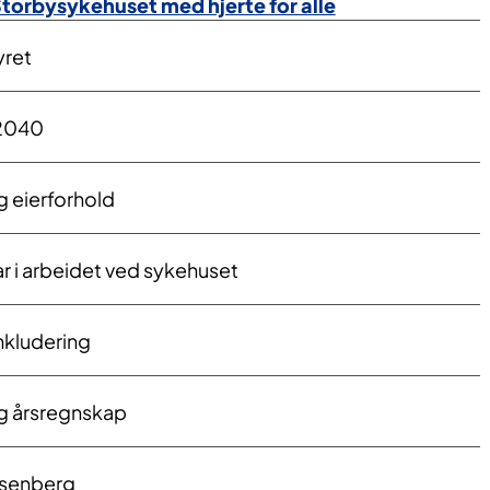
torbysykehuset med hjerte for alle
yret
 2040
g eierforhold
r i arbeidet ved sykehuset
inkludering
g årsregnskap
isenberg