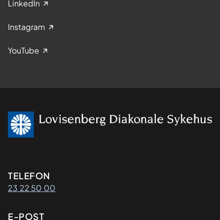
LinkedIn
Instagram
YouTube
Kontaktinformasjon
TELEFON
23 22 50 00
E-POST