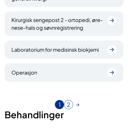
Kirurgisk sengepost 2 - ortopedi, øre-
nese-hals og søvnregistrering
Laboratorium for medisinsk biokjemi
Operasjon
1
2
N
G
Behandlinger
å
å
v
t
æ
i