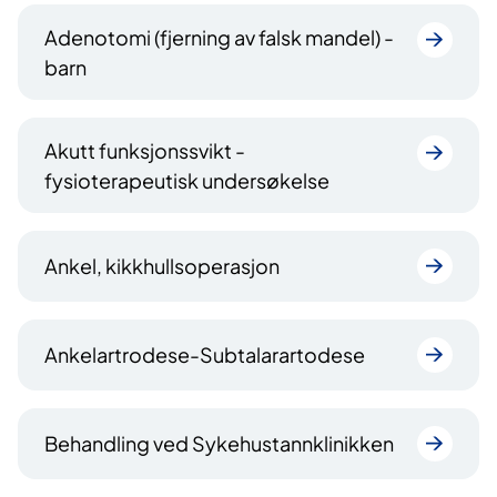
r
l
Adenotomi (fjerning av falsk mandel) -
e
s
barn
n
i
d
d
e
e
s
Akutt funksjonssvikt -
i
fysioterapeutisk undersøkelse
d
e
Ankel, kikkhullsoperasjon
Ankelartrodese-Subtalarartodese
Behandling ved Sykehustannklinikken