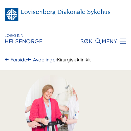
Hopp
til
innhold
LOGG INN
HELSENORGE
SØK
MENY
Forside
Avdelinger
Kirurgisk klinikk