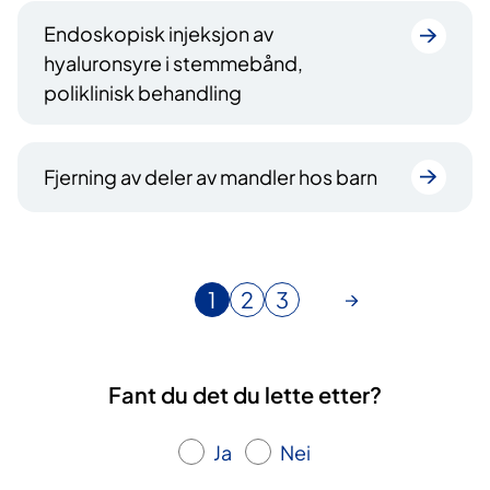
Endoskopisk injeksjon av
hyaluronsyre i stemmebånd,
poliklinisk behandling
Fjerning av deler av mandler hos barn
1
2
3
N
G
G
å
å
å
v
t
t
æ
i
i
Fant du det du lette etter?
r
l
l
e
s
s
Ja
Nei
n
i
i
d
d
d