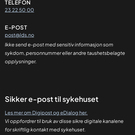
Kontaktinformasjon
TELEFON
23 22 50 00
E-POST
post@lds.no
Ikke send e-post med sensitiv informasjon som
sykdom, personnummer eller andre taushetsbelagte
opplysninger.
Sikker
Sikker e-post til sykehuset
dialog
Les mer om Digipost og eDialog her.
Vi oppfordrer til bruk av disse sikre digitale kanalene
for skriftlig kontakt med sykehuset.