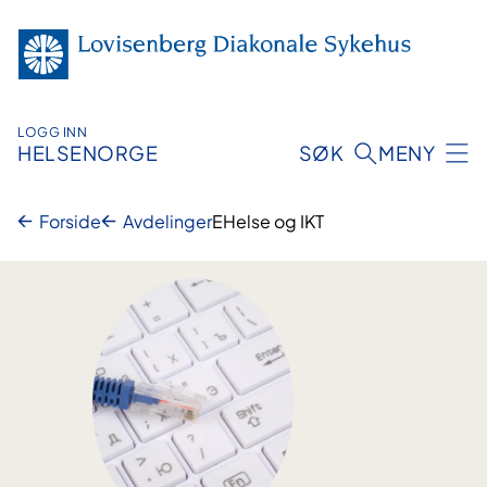
Hopp
til
innhold
LOGG INN
HELSENORGE
SØK
MENY
Forside
Avdelinger
EHelse og IKT