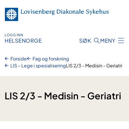
Hopp
til
innhold
LOGG INN
HELSENORGE
SØK
MENY
Forside
Fag og forskning
LIS – Lege i spesialisering
LIS 2/3 - Medisin - Geriatri
LIS 2/3 - Medisin - Geriatri