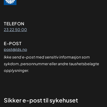
Kontaktinformasjon
TELEFON
23 22 50 00
E-POST
post@lds.no
Ikke send e-post med sensitiv informasjon som
sykdom, personnummer eller andre taushetsbelagte
opplysninger.
Sikker
Sikker e-post til sykehuset
dialog