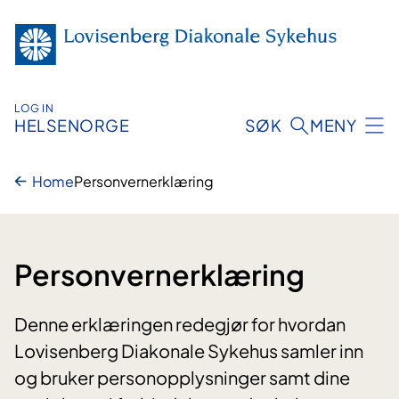
Hopp
til
innhold
LOG IN
HELSENORGE
SØK
MENY
Home
Personvernerklæring
Personvernerklæring
Denne erklæringen redegjør for hvordan
Lovisenberg Diakonale Sykehus samler inn
og bruker personopplysninger samt dine