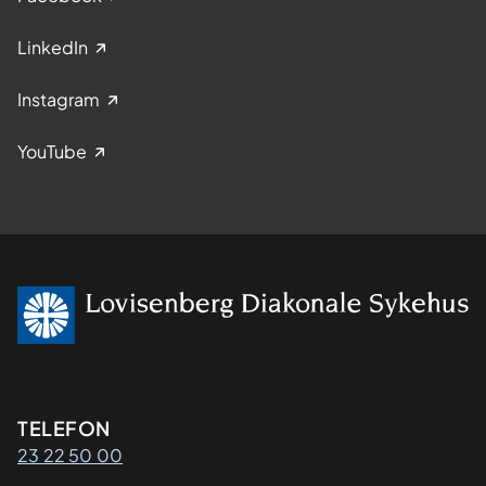
LinkedIn
Instagram
YouTube
Kontaktinformasjon
TELEFON
23 22 50 00