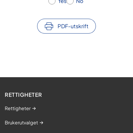
Yes
No
PDF-utskrift
RETTIGHETER
Rettigheter
Brukerutvalget