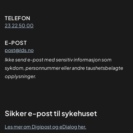
Kontaktinformasjon
TELEFON
23 22 50 00
E-POST
post@lds.no
Ikke send e-post med sensitiv informasjon som
sykdom, personnummer eller andre taushetsbelagte
opplysninger.
Sikker
Sikker e-post til sykehuset
dialog
Les mer om Digipost og eDialog her.