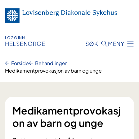
Hopp
til
innhold
LOGG INN
HELSENORGE
SØK
MENY
Forside
Behandlinger
Medikamentprovokasjon av barn og unge
Medikamentprovokasj
on av barn og unge