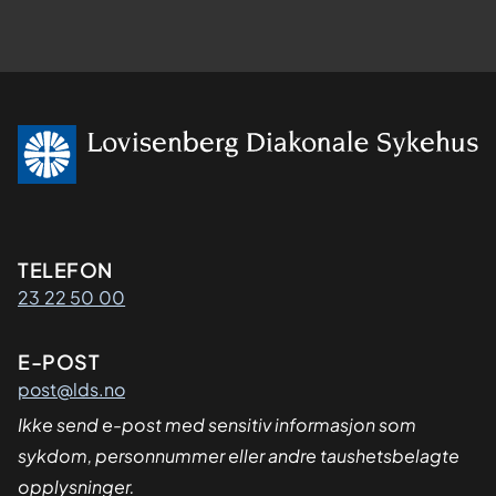
Kontaktinformasjon
TELEFON
23 22 50 00
E-POST
post@lds.no
Ikke send e-post med sensitiv informasjon som
sykdom, personnummer eller andre taushetsbelagte
opplysninger.