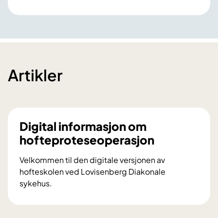
Artikler
Digital informasjon om
hofteproteseoperasjon
Velkommen til den digitale versjonen av
hofteskolen ved Lovisenberg Diakonale
sykehus.
D
i
g