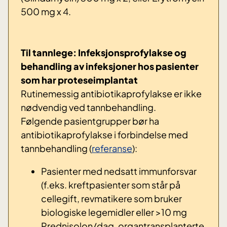
500 mg x 4.
Til tannlege: Infeksjonsprofylakse og
behandling av infeksjoner hos pasienter
som har proteseimplantat
Rutinemessig antibiotikaprofylakse er ikke
nødvendig ved tannbehandling.
Følgende pasientgrupper bør ha
antibiotikaprofylakse i forbindelse med
tannbehandling (
referanse
):
Pasienter med nedsatt immunforsvar
(f.eks. kreftpasienter som står på
cellegift, revmatikere som bruker
biologiske legemidler eller >10 mg
Prednisolon/dag, organtransplanterte