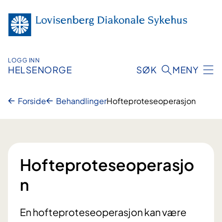
Hopp
til
innhold
LOGG INN
HELSENORGE
SØK
MENY
Forside
Behandlinger
Hofteproteseoperasjon
Hofteproteseoperasjo
n
En hofteproteseoperasjon kan være