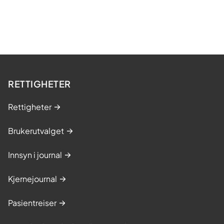
n
RETTIGHETER
Rettigheter
Brukerutvalget
Innsyn i journal
Kjernejournal
Pasientreiser