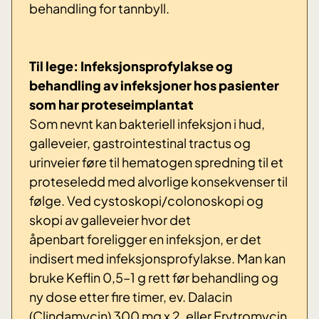
behandling for tannbyll.
Til lege: Infeksjonsprofylakse og
behandling av infeksjoner hos pasienter
som har proteseimplantat
Som nevnt kan bakteriell infeksjon i hud,
galleveier, gastrointestinal tractus og
urinveier føre til hematogen spredning til et
proteseledd med alvorlige konsekvenser til
følge. Ved cystoskopi/colonoskopi og
skopi av galleveier hvor det
åpenbart foreligger en infeksjon, er det
indisert med infeksjonsprofylakse. Man kan
bruke Keflin 0,5–1 g rett før behandling og
ny dose etter fire timer, ev. Dalacin
(Clindamycin) 300 mg x 2, eller Erytromycin