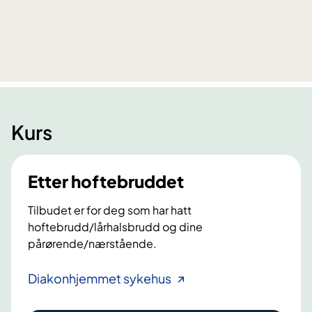
i
t
a
l
i
n
f
Kurs
o
r
m
Etter hoftebruddet
a
s
Tilbudet er for deg som har hatt
j
hoftebrudd/lårhalsbrudd og dine
o
pårørende/nærstående.
n
o
E
Diakonhjemmet sykehus
m
t
h