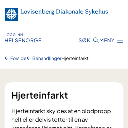
Hopp
til
innhold
LOGG INN
HELSENORGE
SØK
MENY
Forside
Behandlinger
Hjerteinfarkt
Hjerteinfarkt
Hjerteinfarkt skyldes at en blodpropp
helt eller delvis tetter til en av
kransårene i hjertet ditt. Kransårene er