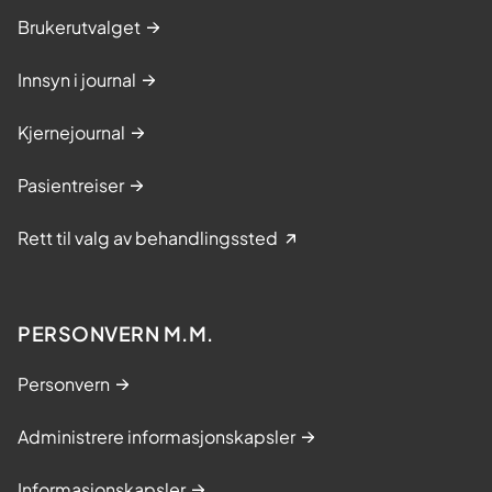
i
Brukerutvalget
n
Innsyn i journal
g
s
Kjernejournal
k
u
Pasientreiser
r
s
Rett til valg av behandlingssted
PERSONVERN M.M.
Personvern
Administrere informasjonskapsler
Informasjonskapsler