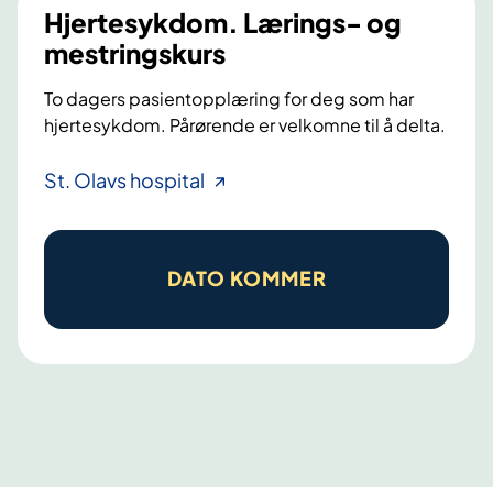
y
Hjertesykdom. Lærings- og
k
mestringskurs
d
o
To dagers pasientopplæring for deg som har
m
hjertesykdom. Pårørende er velkomne til å delta.
H
St. Olavs hospital
j
e
r
DATO KOMMER
t
e
s
y
k
d
o