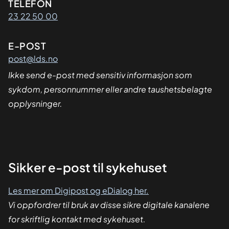
Kontaktinformasjon
TELEFON
23 22 50 00
E-POST
post@lds.no
Ikke send e-post med sensitiv informasjon som
sykdom, personnummer eller andre taushetsbelagte
opplysninger.
Sikker
Sikker e-post til sykehuset
dialog
Les mer om Digipost og eDialog her.
Vi oppfordrer til bruk av disse sikre digitale kanalene
for skriftlig kontakt med sykehuset.