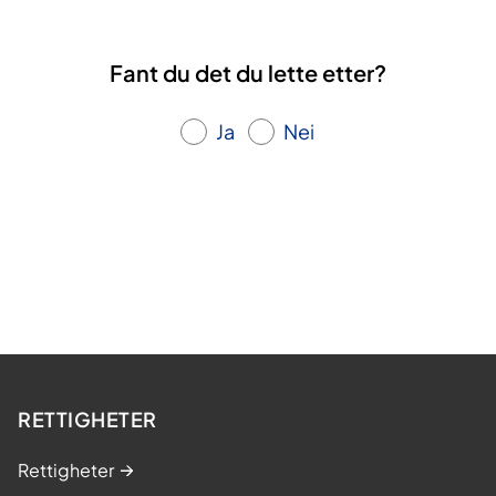
m
.
Fant du det du lette etter?
L
æ
Ja
Nei
r
i
n
g
s
-
o
g
m
e
RETTIGHETER
s
t
Rettigheter
r