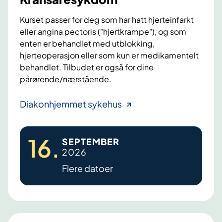
Kurset passer for deg som har hatt hjerteinfarkt
eller angina pectoris ("hjertkrampe"), og som
enten er behandlet med utblokking,
hjerteoperasjon eller som kun er medikamentelt
behandlet. Tilbudet er også for dine
pårørende/nærstående.
K
Diakonhjemmet sykehus
r
a
16
.
SEPTEMBER
n
2026
s
Flere datoer
å
r
e
s