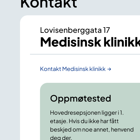
Kontakt
Lovisenberggata 17
Medisinsk klinik
Kontakt Medisinsk klinikk
Oppmøtested
Hovedresepsjonen ligger i 1.
etasje. Hvis du ikke har fått
beskjed om noe annet, henvend
deg der.