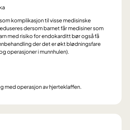
ika
 som komplikasjon til visse medisinske
reduseres dersom barnet får medisiner som
arn med risiko for endokarditt bør også få
tannbehandling der det er økt blødningsfare
g og operasjoner i munnhulen).
ig med operasjon av hjerteklaffen.