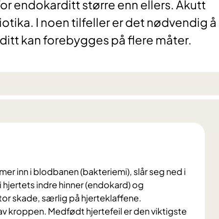
 for endokarditt større enn ellers. Akutt
tika. I noen tilfeller er det nødvendig å
ditt kan forebygges på flere måter.
r inn i blodbanen (bakteriemi), slår seg ned i
 i hjertets indre hinner (endokard) og
tor skade, særlig på hjerteklaffene.
av kroppen. Medfødt hjertefeil er den viktigste