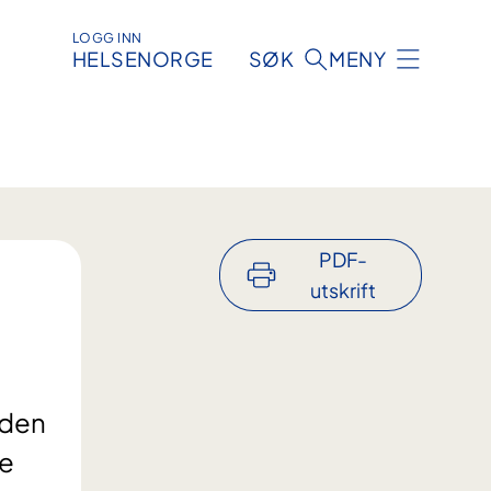
LOGG INN
HELSENORGE
SØK
MENY
PDF-
utskrift
lden
se