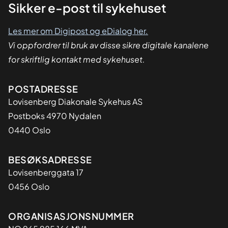
Sikker
Sikker e-post til sykehuset
dialog
Les mer om Digipost og eDialog her.
Vi oppfordrer til bruk av disse sikre digitale kanalene
for skriftlig kontakt med sykehuset.
Adresse
POSTADRESSE
Lovisenberg Diakonale Sykehus AS
Postboks 4970 Nydalen
0440 Oslo
BESØKSADRESSE
Lovisenberggata 17
0456 Oslo
Organisasjon
ORGANISASJONSNUMMER