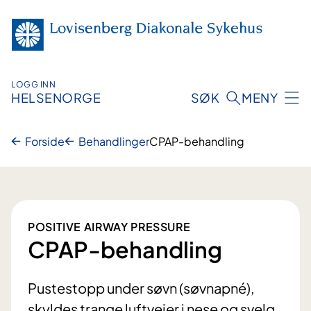
Hopp
til
innhold
LOGG INN
HELSENORGE
SØK
MENY
Forside
Behandlinger
CPAP-behandling
POSITIVE AIRWAY PRESSURE
CPAP-behandling
Pustestopp under søvn (søvnapné),
skyldes trange luftveier i nese og svelg