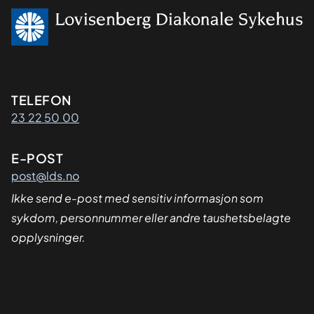
Kontaktinformasjon
TELEFON
23 22 50 00
E-POST
post@lds.no
Ikke send e-post med sensitiv informasjon som
sykdom, personnummer eller andre taushetsbelagte
opplysninger.