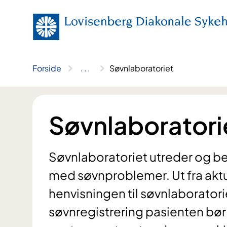
Hopp
til
innhold
Forside
..
.
Søvnlaboratoriet
Søvnlaboratori
Søvnlaboratoriet utreder og b
med søvnproblemer. Ut fra aktue
henvisningen til søvnlaboratori
søvnregistrering pasienten bø