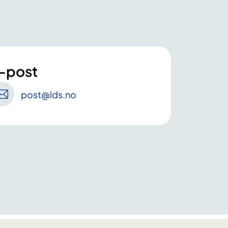
-post
post
@lds
.no