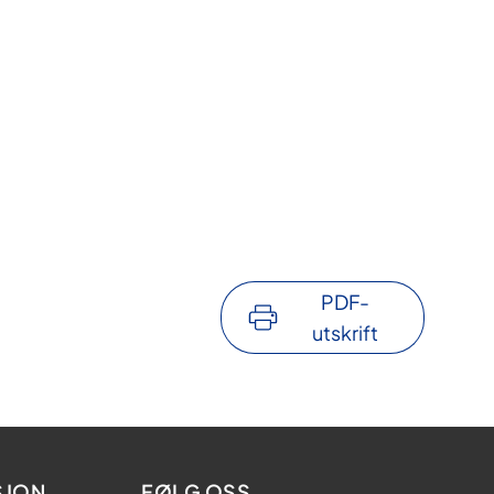
PDF-
utskrift
SJON
FØLG OSS