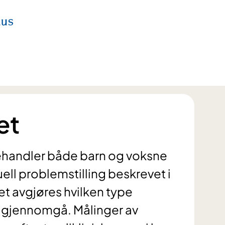
et
ehandler både barn og voksne
ll problemstilling beskrevet i
et avgjøres hvilken type
r gjennomgå. Målinger av