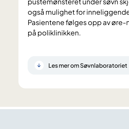
pustemønsteret under søvn skjer
også mulighet for inneliggende
Pasientene følges opp av øre-
på poliklinikken.
Les mer om Søvnlaboratoriet