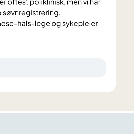
 oftest poliklinisk, men vi har
 søvnregistrering.
nese-hals-lege og sykepleier