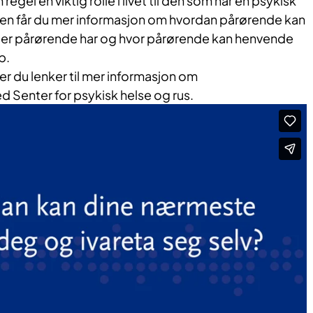
egel en viktig rolle i livet til den som har en psykisk
eoen får du mer informasjon om hvordan pårørende kan
heter pårørende har og hvor pårørende kan henvende
lp.
er du lenker til mer informasjon om
 Senter for psykisk helse og rus.