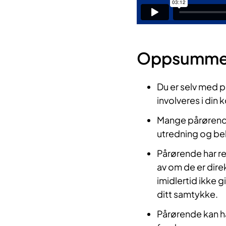
Oppsummer
Du er selv med p
involveres i din
Mange pårørende 
utredning og be
Pårørende har re
av om de er direk
imidlertid ikke 
ditt samtykke.
Pårørende kan ha