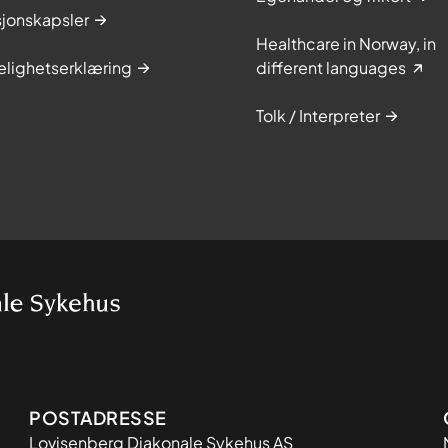
sjonskapsler
Healthcare in Norway, in
elighetserklæring
different languages
Tolk / Interpreter
Adresse
POSTADRESSE
Lovisenberg Diakonale Sykehus AS