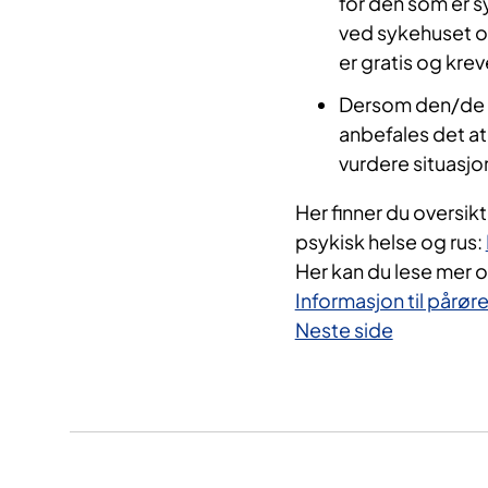
for den som er s
ved sykehuset og
er gratis og krev
Dersom den/de p
anbefales det at
vurdere situasjo
Her finner du oversik
psykisk helse og rus:
Her kan du lese mer 
Informasjon til pårør
Neste side