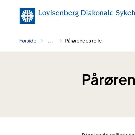
Hopp
til
innhold
Forside
..
.
Pårørendes rolle
Pårøren