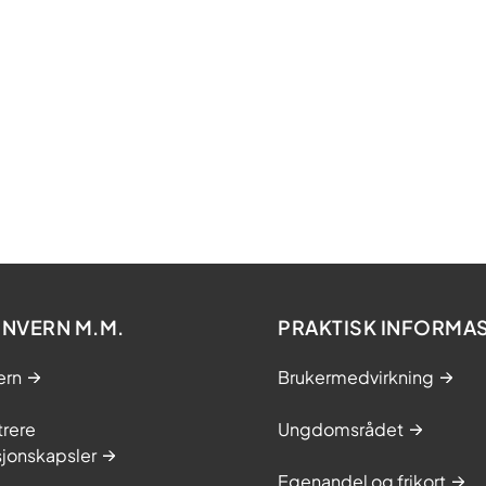
NVERN M.M.
PRAKTISK INFORMA
ern
Brukermedvirkning
trere
Ungdomsrådet
sjonskapsler
Egenandel og frikort