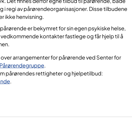
yk. Det finnes derfor egne tilbud til pårørende, både
 i regi av pårørendeorganisasjoner. Disse tilbudene
er ikke henvisning.
årørende er bekymret for sin egen psykiske helse,
 vedkommende kontakter fastlege og får hjelp til å
nen.
t over arrangementer for pårørende ved Senter for
Pårørendegruppe
.
om pårørendes rettigheter og hjelpetilbud:
ende
.