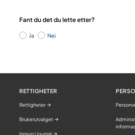
Fant du det du lette etter?
Ja
Nei
RETTIGHETER
PERSO
Rettigheter
Personv
Brukerutvalget
Adminis
informa
Innsyn i journal