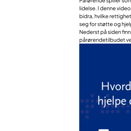
Pårørende spiller som r
lidelse. I denne vid
bidra, hvilke rettig
seg for støtte og hje
Nederst på siden finn
pårørendetilbudet ved