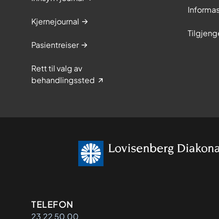
Informa
Kjernejournal
Tilgjeng
Pasientreiser
Rett til valg av
behandlingssted
Kontaktinformasjon
TELEFON
23 22 50 00