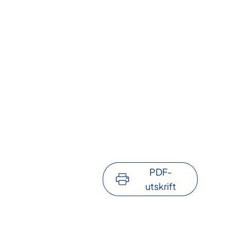
PDF-
utskrift