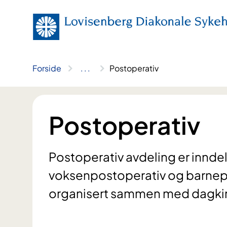
Hopp
til
innhold
Forside
..
.
Postoperativ
Postoperativ
Postoperativ avdeling er inndel
voksenpostoperativ og barnep
organisert sammen med dagkiru