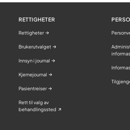
RETTIGHETER
PERSO
Rettigheter
Personv
Brukerutvalget
Adminis
informa
Innsyn i journal
Informa
Kjernejournal
Tilgjeng
Pasientreiser
Rett til valg av
behandlingssted