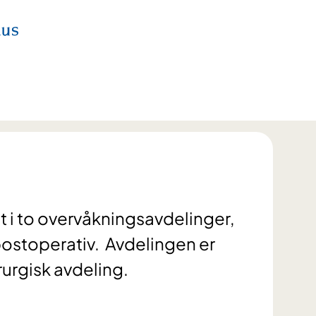
t i to overvåkningsavdelinger,
ostoperativ. Avdelingen er
rgisk avdeling.