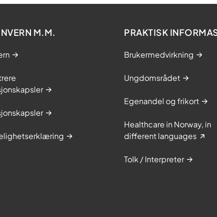
NVERN M.M.
PRAKTISK INFORMA
ern
Brukermedvirkning
trere
Ungdomsrådet
sjonskapsler
Egenandel og frikort
sjonskapsler
Healthcare in Norway, in
elighetserklæring
different languages
Tolk / Interpreter