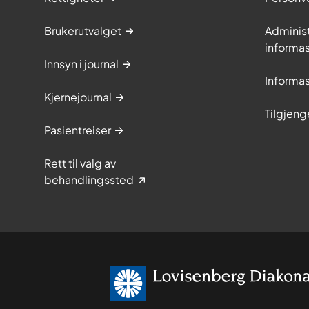
Brukerutvalget
Adminis
informa
Innsyn i journal
Informa
Kjernejournal
Tilgjeng
Pasientreiser
Rett til valg av
behandlingssted