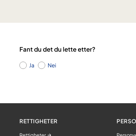
5
b
e
r
g
g
a
Fant du det du lette etter?
t
a
1
Ja
Nei
7
RETTIGHETER
PERSO
Rettigheter
Personv