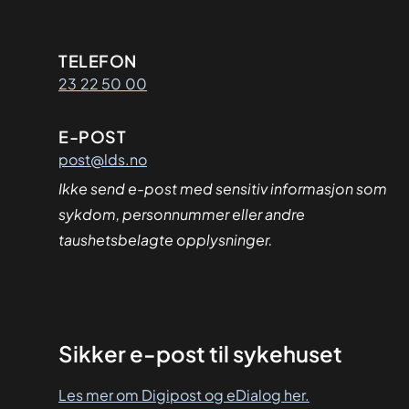
Kontaktinformasjon
TELEFON
23 22 50 00
E-POST
post@lds.no
Ikke send e-post med sensitiv informasjon som
sykdom, personnummer eller andre
taushetsbelagte opplysninger.
Sikker
Sikker e-post til sykehuset
dialog
Les mer om Digipost og eDialog her.