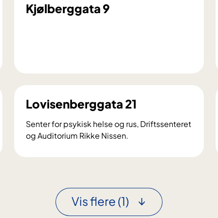
Kjølberggata 9
K
j
ø
l
Lovisenberggata 21
b
e
Senter for psykisk helse og rus, Driftssenteret
r
og Auditorium Rikke Nissen.
g
L
g
o
a
v
t
i
a
s
Vis flere
(1)
9
e
n