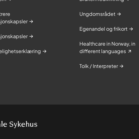
trere
Ungdomsrådet
sjonskapsler
Egenandel og frikort
sjonskapsler
Healthcare in Norway, in
elighetserklæring
different languages
Tolk / Interpreter