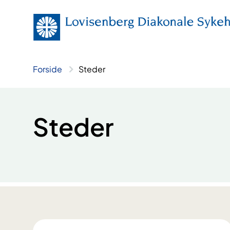
Hopp
til
innhold
Forside
Steder
Steder