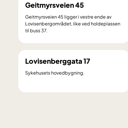
Geitmyrsveien 45
Geitmyrsveien 45 ligger i vestre ende av
Lovisenbergområdet, like ved holdeplassen
til buss 37.
G
e
i
t
Lovisenberggata 17
m
y
Sykehusets hovedbygning.
r
s
L
v
o
e
v
i
i
e
s
n
e
4
n