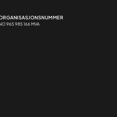
Organisasjon
ORGANISASJONSNUMMER
NO 965 985 166 MVA