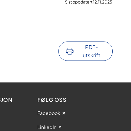
Sist oppdatert 12.11.2025
PDF-
utskrift
SJON
FØLG OSS
Facebook
LinkedIn