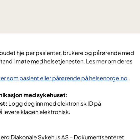
budet hjelper pasienter, brukere og pårørende med
istand i møte med helsetjenesten. Les mer om deres
ter som pasient eller pårørende på helsenorge.no
.
unikasjon med sykehuset:
st:
Logg deg inn med elektronisk ID på
å levere klagen elektronisk.
berg Diakonale Sykehus AS – Dokumentsenteret.