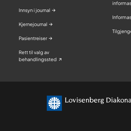
informa
Innsyn i journal
Informa
Kjernejournal
Tilgjeng
Pasientreiser
Rett til valg av
behandlingssted