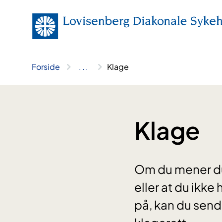
Hopp
til
innhold
Forside
..
.
Klage
Klage
Om du mener du 
eller at du ikke
på, kan du send