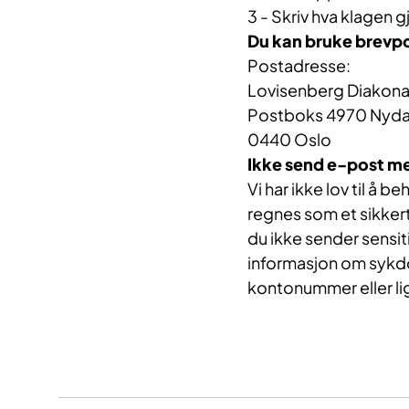
3 - Skriv hva klagen g
Du kan bruke brevp
Postadresse:
Lovisenberg Diakona
Postboks 4970 Nyda
0440 Oslo
Ikke send e-post m
Vi har ikke lov til å 
regnes som et sikkert 
du ikke sender sensi
informasjon om sykdom
kontonummer eller li