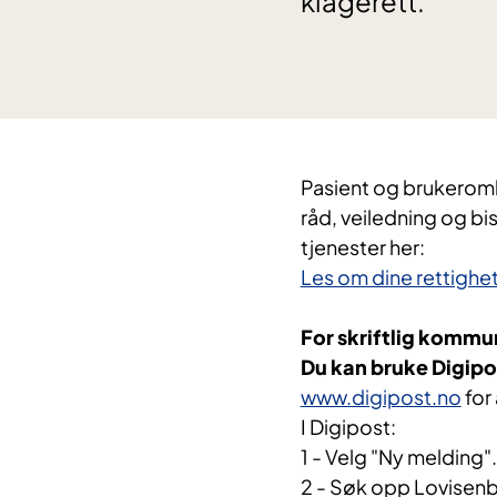
klagerett.
Pasient og brukerom
råd, veiledning og b
tjenester her:
Les om dine rettighe
For skriftlig komm
Du kan bruke Digipo
www.digipost.no
for 
I Digipost:
1 - Velg "Ny melding".
2 - Søk opp Lovisen