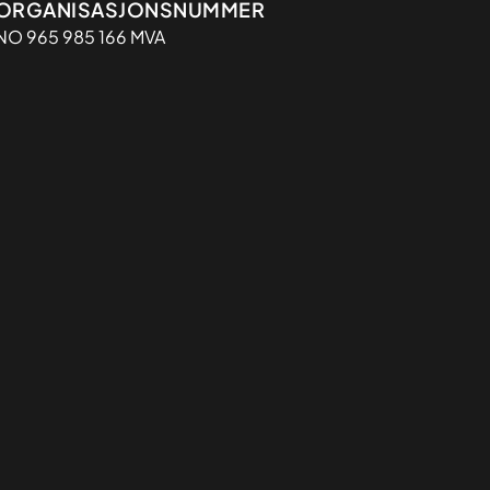
Organisasjon
ORGANISASJONSNUMMER
NO 965 985 166 MVA