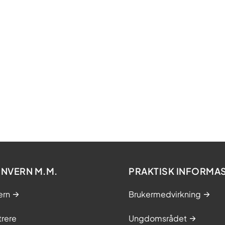
NVERN M.M.
PRAKTISK INFORMA
ern
Brukermedvirkning
trere
Ungdomsrådet