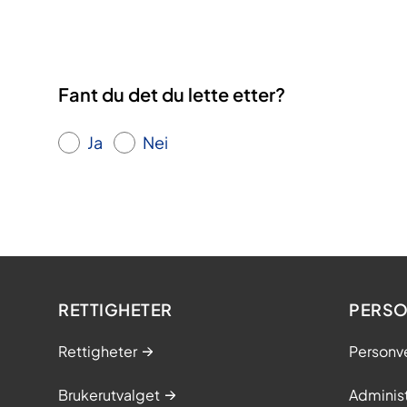
Fant du det du lette etter?
Ja
Nei
RETTIGHETER
PERSO
Rettigheter
Personv
Brukerutvalget
Adminis