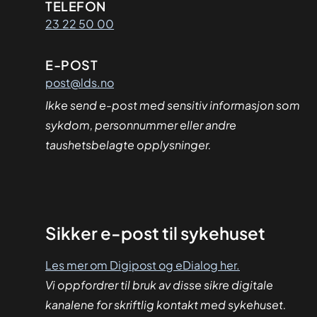
Kontaktinformasjon
TELEFON
23 22 50 00
E-POST
post@lds.no
Ikke send e-post med sensitiv informasjon som
sykdom, personnummer eller andre
taushetsbelagte opplysninger.
Sikker
Sikker e-post til sykehuset
dialog
Les mer om Digipost og eDialog her.
Vi oppfordrer til bruk av disse sikre digitale
kanalene for skriftlig kontakt med sykehuset.