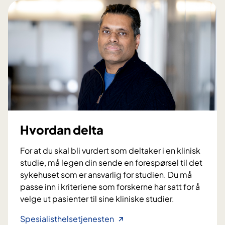
m
k
a
n
d
e
l
t
a
?
Hvordan delta
For at du skal bli vurdert som deltaker i en klinisk
studie, må legen din sende en forespørsel til det
sykehuset som er ansvarlig for studien. Du må
passe inn i kriteriene som forskerne har satt for å
velge ut pasienter til sine kliniske studier.
H
Spesialisthelsetjenesten