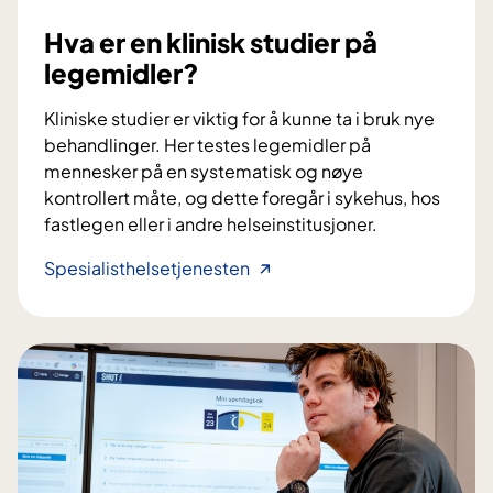
Hva er en klinisk studier på
legemidler?
Kliniske studier er viktig for å kunne ta i bruk nye
behandlinger. Her testes legemidler på
mennesker på en systematisk og nøye
kontrollert måte, og dette foregår i sykehus, hos
fastlegen eller i andre helseinstitusjoner.
H
Spesialisthelsetjenesten
v
a
e
r
e
n
k
l