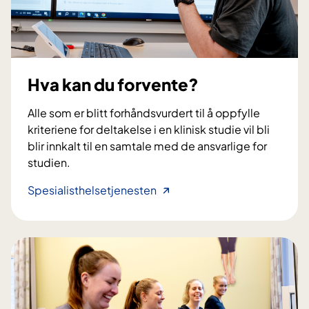
i
n
i
s
k
Hva kan du forvente?
s
t
Alle som er blitt forhåndsvurdert til å oppfylle
u
kriteriene for deltakelse i en klinisk studie vil bli
d
blir innkalt til en samtale med de ansvarlige for
i
studien.
e
r
H
Spesialisthelsetjenesten
p
v
å
a
l
k
e
a
g
n
e
d
m
u