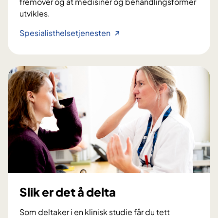
fremover og at medisiner og behandlingsformer
utvikles.
H
Spesialisthelsetjenesten
v
o
r
f
o
r
d
e
l
t
a
?
Slik er det å delta
Som deltaker i en klinisk studie får du tett