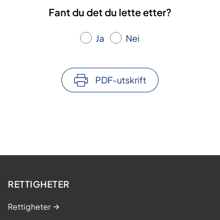
a
Fant du det du lette etter?
Ja
Nei
PDF-utskrift
RETTIGHETER
Rettigheter