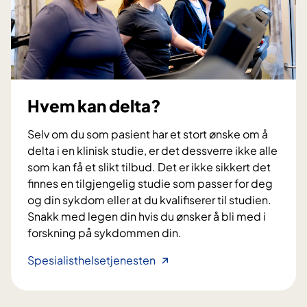
i
f
d
o
l
r
e
v
r
e
?
n
Hvem kan delta?
t
e
Selv om du som pasient har et stort ønske om å
?
delta i en klinisk studie, er det dessverre ikke alle
som kan få et slikt tilbud. Det er ikke sikkert det
finnes en tilgjengelig studie som passer for deg
og din sykdom eller at du kvalifiserer til studien.
Snakk med legen din hvis du ønsker å bli med i
forskning på sykdommen din.
H
Spesialisthelsetjenesten
v
e