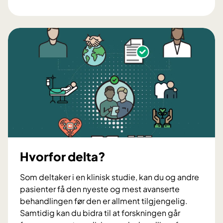
v
o
r
d
a
n
d
e
l
t
a
Hvorfor delta?
Som deltaker i en klinisk studie, kan du og andre
pasienter få den nyeste og mest avanserte
behandlingen før den er allment tilgjengelig.
Samtidig kan du bidra til at forskningen går