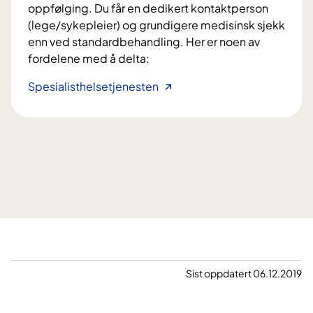
oppfølging. Du får en dedikert kontaktperson
(lege/sykepleier) og grundigere medisinsk sjekk
enn ved standardbehandling. Her er noen av
fordelene med å delta:
S
Spesialisthelsetjenesten
l
i
k
e
r
d
e
t
å
d
e
Sist oppdatert 06.12.2019
l
t