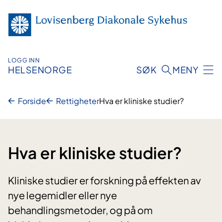
Hopp
til
innhold
LOGG INN
HELSENORGE
SØK
MENY
Forside
Rettigheter
Hva er kliniske studier?
Hva er kliniske studier?
Kliniske studier er forskning på effekten av
nye legemidler eller nye
behandlingsmetoder, og på om