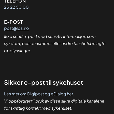
Kontaktinformasjon
TELEFON
23 22 50 00
E-POST
post@lds.no
Ikke send e-post med sensitiv informasjon som
sykdom, personnummer eller andre taushetsbelagte
opplysninger.
Sikker
Sikker e-post til sykehuset
dialog
Les mer om Digipost og eDialog her.
Vi oppfordrer til bruk av disse sikre digitale kanalene
for skriftlig kontakt med sykehuset.