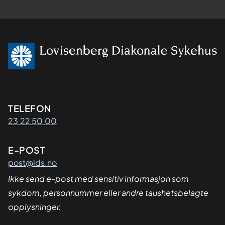
Kontaktinformasjon
TELEFON
23 22 50 00
E-POST
post@lds.no
Ikke send e-post med sensitiv informasjon som
sykdom, personnummer eller andre taushetsbelagte
opplysninger.