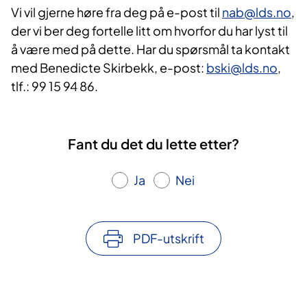
Vi vil gjerne høre fra deg på e-post til
nab@lds.no
,
der vi ber deg fortelle litt om hvorfor du har lyst til
å være med på dette. Har du spørsmål ta kontakt
med Benedicte Skirbekk, e-post:
bski@lds.no​
,
tlf.: 99 15 94 86​.
Fant du det du lette etter?
Ja
Nei
PDF-utskrift