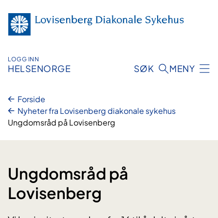
Hopp
til
innhold
LOGG INN
HELSENORGE
SØK
MENY
Forside
Nyheter fra Lovisenberg diakonale sykehus
Ungdomsråd på Lovisenberg
Ungdomsråd på
Lovisenberg