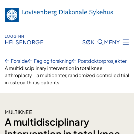
Hopp
til
innhold
LOGG INN
HELSENORGE
SØK
MENY
Forside
Fag og forskning
Postdoktorprosjekter
A multidisciplinary intervention in total knee
arthroplasty – a multicenter, randomized controlled trial
in osteoarthritis patients.
MULTIKNEE
A multidisciplinary
intervention in total knee