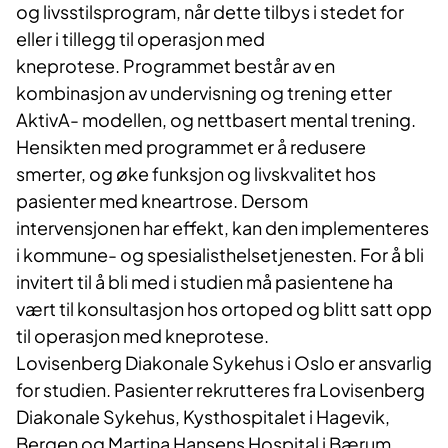
og livsstilsprogram, når dette tilbys i stedet for
eller i tillegg til operasjon med
kneprotese. Programmet består av en
kombinasjon av undervisning og trening etter
AktivA- modellen, og nettbasert mental trening.
Hensikten med programmet er å redusere
smerter, og øke funksjon og livskvalitet hos
pasienter med kneartrose. Dersom
intervensjonen har effekt, kan den implementeres
i kommune- og spesialisthelsetjenesten. For å bli
invitert til å bli med i studien må pasientene ha
vært til konsultasjon hos ortoped og blitt satt opp
til operasjon med kneprotese.
Lovisenberg Diakonale Sykehus i Oslo er ansvarlig
for studien. Pasienter rekrutteres fra Lovisenberg
Diakonale Sykehus, Kysthospitalet i Hagevik,
Bergen og Martina Hansens Hospital i Bærum.