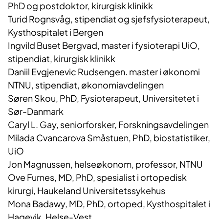
PhD og postdoktor, kirurgisk klinikk
Turid Rognsvåg, stipendiat og sjefsfysioterapeut,
Kysthospitalet i Bergen
Ingvild Buset Bergvad, master i fysioterapi UiO,
stipendiat, kirurgisk klinikk
Daniil Evgjenevic Rudsengen.
master i økonomi
NTNU, stipendiat, økonomiavdelingen
Søren Skou, PhD, Fysioterapeut, Universitetet i
Sør-Danmark
Caryl L. Gay, seniorforsker, Forskningsavdelingen
Milada Cvancarova Småstuen, PhD, biostatistiker,
UiO
Jon Magnussen, helseøkonom, professor, NTNU
Ove Furnes, MD, PhD, spesialist i ortopedisk
kirurgi, Haukeland Universitetssykehus
Mona Badawy, MD, PhD, ortoped, Kysthospitalet i
Hagevik, Helse-Vest