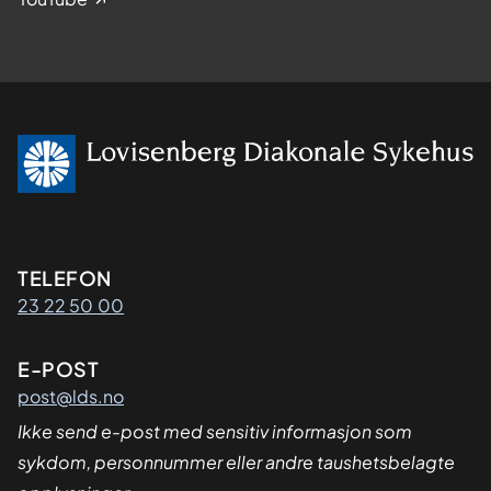
Kontaktinformasjon
TELEFON
23 22 50 00
E-POST
post@lds.no
Ikke send e-post med sensitiv informasjon som
sykdom, personnummer eller andre taushetsbelagte