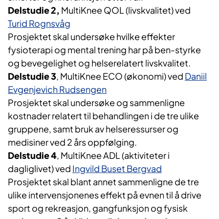
Delstudie 2,
MultiKnee QOL (livskvalitet) ved
Turid Rognsvåg
Prosjektet skal undersøke hvilke effekter
fysioterapi og mental trening har på ben-styrke
og bevegelighet og helserelatert livskvalitet.
Delstudie 3
, MultiKnee ECO (økonomi) ved
Daniil
Evgenjevich Rudsengen
Prosjektet skal undersøke og sammenligne
kostnader relatert til behandlingen i de tre ulike
gruppene, samt bruk av helseressurser og
medisiner ved 2 års oppfølging.
Delstudie 4
, MultiKnee ADL (aktiviteter i
dagliglivet) ved
Ingvild Buset Bergvad
Prosjektet skal blant annet sammenligne de tre
ulike intervensjonenes effekt på evnen til å drive
sport og rekreasjon, gangfunksjon og fysisk