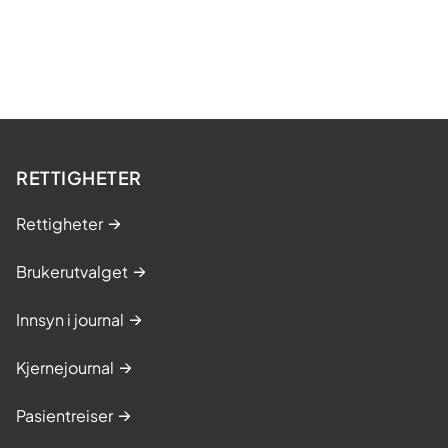
RETTIGHETER
Rettigheter
Brukerutvalget
Innsyn i journal
Kjernejournal
Pasientreiser