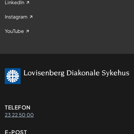
LinkedIn
Instagram
YouTube
Kontaktinformasjon
TELEFON
23 22 50 00
E-POST