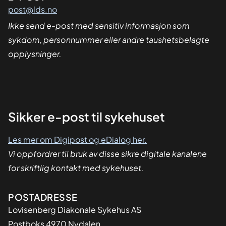
post@lds.no
Ikke send e-post med sensitiv informasjon som
sykdom, personnummer eller andre taushetsbelagte
opplysninger.
Sikker
Sikker e-post til sykehuset
dialog
Les mer om Digipost og eDialog her.
Vi oppfordrer til bruk av disse sikre digitale kanalene
for skriftlig kontakt med sykehuset.
Adresse
POSTADRESSE
Lovisenberg Diakonale Sykehus AS
Postboks 4970 Nydalen