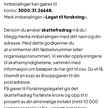
Innbetalinger kan gjøres til
konto:
3000.31.26648.
Merk innbetalingen «
Legat til forskning
».
Dersom du ønsker
skattefradrag
må du i
tillegg merke innbetalingen med ditt navn og din
adresse. Med dette godkjenner du
at vi innhenter ditt fødselsnummer (eller
organisasjonsnummer). Vi sender opplysningene
til skattemyndighetene, sammen med
informasjon om beløpet du har gitt til oss. Du vil få
tilsendt en kopi av årsoppgaven til din
postadresse.
På gaver til
Forskningslegatet
gis det
skattefradrag fra første krone og opp til ti
prosent av din alminnelige inntekt (inntil 10 000
kroner kan trekkes fra, uansett inntektens