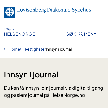
Hopp
til
innhold
LOG IN
HELSENORGE
SØK
MENY
Home
Rettigheter
Innsyn i journal
Innsyn i journal
Du kan få innsyn i din journal via digital tilgang
og pasientjournal på HelseNorge.no