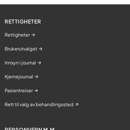
RETTIGHETER
Rettigheter
Brukerutvalget
Innsyn i journal
Kjernejournal
Pasientreiser
Rett til valg av behandlingssted
PERSONVERN M.M.