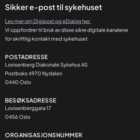
Sikker
Sikker e-post til sykehuset
dialog
Les mer om Digipost og eDialog her.
Vi oppfordrer til bruk av disse sikre digitale kanalene
for skriftlig kontakt med sykehuset.
Adresse
POSTADRESSE
Lovisenberg Diakonale Sykehus AS
Postboks 4970 Nydalen
0440 Oslo
BESØKSADRESSE
Lovisenberggata 17
0456 Oslo
Organisasjon
ORGANISASJONSNUMMER