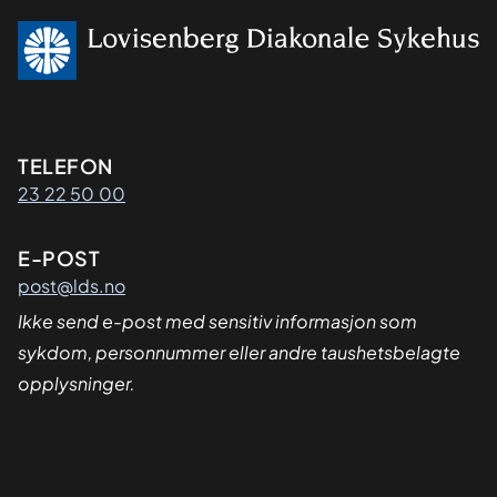
Kontaktinformasjon
TELEFON
23 22 50 00
E-POST
post@lds.no
Ikke send e-post med sensitiv informasjon som
sykdom, personnummer eller andre taushetsbelagte
opplysninger.