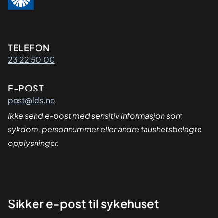
Kontaktinformasjon
TELEFON
23 22 50 00
E-POST
post@lds.no
Ikke send e-post med sensitiv informasjon som
sykdom, personnummer eller andre taushetsbelagte
opplysninger.
Sikker
Sikker e-post til sykehuset
dialog