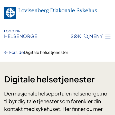
Hopp
til
innhold
LOGG INN
HELSENORGE
SØK
MENY
Forside
Digitale helsetjenester
Digitale helsetjenester
Den nasjonale helseportalen helsenorge.no
tilbyr digitale tjenester som forenkler din
kontakt med sykehuset. Her finner du mer