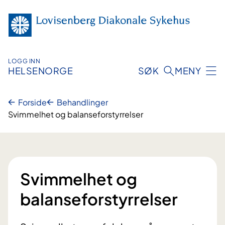
Hopp
til
innhold
LOGG INN
HELSENORGE
SØK
MENY
Forside
Behandlinger
Svimmelhet og balanseforstyrrelser
Svimmelhet og
balanseforstyrrelser