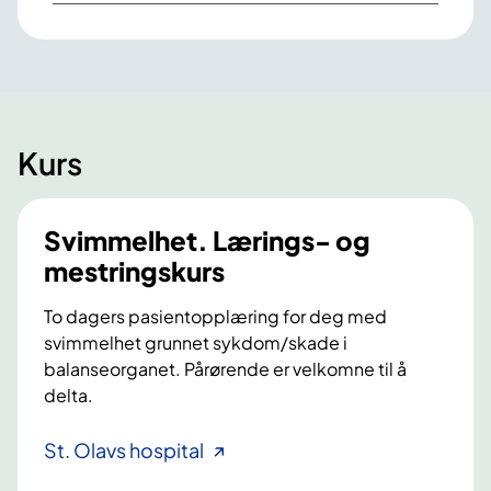
Kurs
Svimmelhet. Lærings- og
mestringskurs
To dagers pasientopplæring for deg med
svimmelhet grunnet sykdom/skade i
balanseorganet. Pårørende er velkomne til å
delta.
S
St. Olavs hospital
v