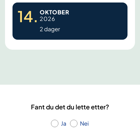
i
14
.
OKTOBER
m
2026
m
2 dager
e
l
h
e
t
.
L
æ
r
i
Fant du det du lette etter?
n
g
Ja
Nei
s
-