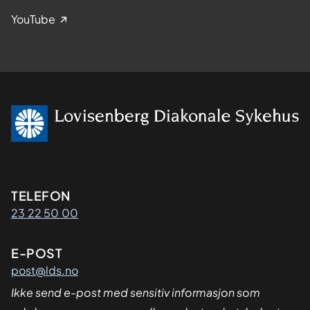
YouTube
Kontaktinformasjon
TELEFON
23 22 50 00
E-POST
post@lds.no
Ikke send e-post med sensitiv informasjon som