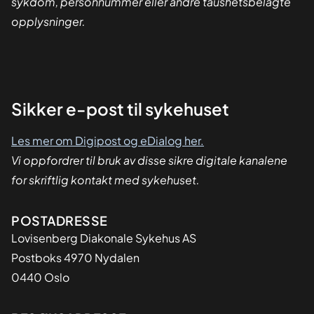
sykdom, personnummer eller andre taushetsbelagte
opplysninger.
Sikker
Sikker e-post til sykehuset
dialog
Les mer om Digipost og eDialog her.
Vi oppfordrer til bruk av disse sikre digitale kanalene
for skriftlig kontakt med sykehuset.
Adresse
POSTADRESSE
Lovisenberg Diakonale Sykehus AS
Postboks 4970 Nydalen
0440 Oslo