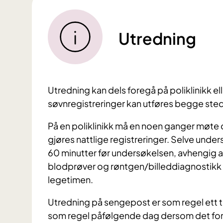
Utredning
Utredning kan dels foregå på poliklinikk 
søvnregistreringer kan utføres begge sted
På en poliklinikk må en noen ganger møte
gjøres nattlige registreringer. Selve unde
60 minutter før undersøkelsen, avhengig a
blodprøver og røntgen/billeddiagnostikk i 
legetimen.
Utredning på sengepost er som regel ett ti
som regel påfølgende dag dersom det fore