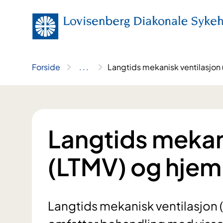
Hopp
til
innhold
Forside
..
.
Langtids mekanisk ventilasjon
Langtids mekan
(LTMV) og hjem
Langtids mekanisk ventilasjon (