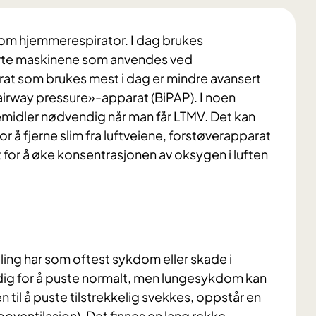
om hjemmerespirator. I dag brukes
erte maskinene som anvendes ved
at som brukes mest i dag er mindre avansert
airway pressure»-apparat (BiPAP). I noen
pemidler nødvendig når man får LTMV. Det kan
 å fjerne slim fra luftveiene, forstøverapparat
 for å øke konsentrasjonen av oksygen i luften
ing har som oftest sykdom eller skade i
ig for å puste normalt, men lungesykdom kan
en til å puste tilstrekkelig svekkes, oppstår en
poventilasjon). Det finnes en lang rekke