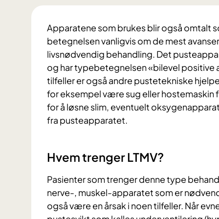
Apparatene som brukes blir også omtalt s
betegnelsen vanligvis om de mest avans
livsnødvendig behandling. Det pusteappar
og har typebetegnelsen «bilevel positive 
tilfeller er også andre pustetekniske hjel
for eksempel være sug eller hostemaskin for
for å løsne slim, eventuelt oksygenapparat
fra pusteapparatet.
Hvem trenger LTMV?
Pasienter som trenger denne type behandl
nerve-, muskel-apparatet som er nødvend
også være en årsak i noen tilfeller. Når evn
pustesvikt som kalles underventilering (hy