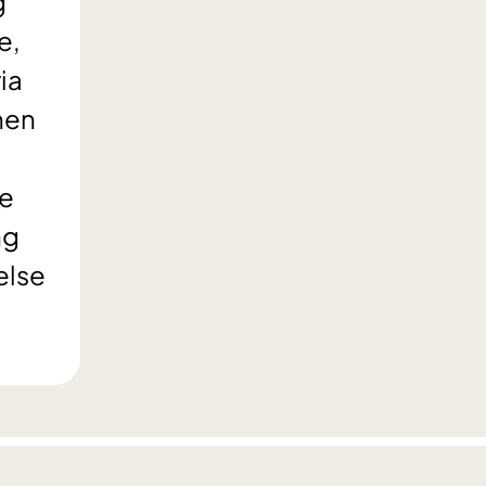
g
e,
ia
nen
le
ng
else