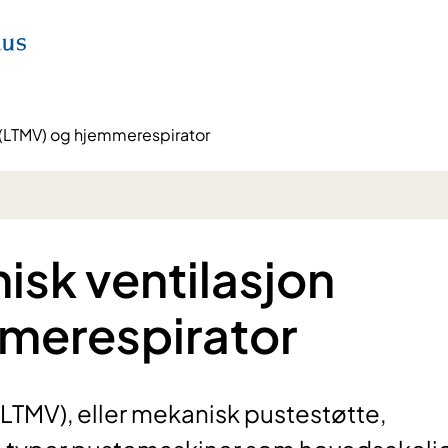
 (LTMV) og hjemmerespirator
isk ventilasjon
merespirator
LTMV), eller mekanisk pustestøtte,