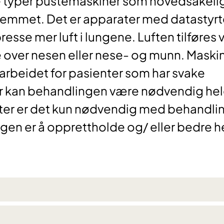
e typer pustemaskiner som hovedsakeli
 hjemmet. Det er apparater med datastyrt
esse mer luft i lungene. Luften tilføres v
 over nesen eller nese- og munn. Maski
earbeidet for pasienter som har svake
ller kan behandlingen være nødvendig he
ter er det kun nødvendig med behandli
en er å opprettholde og/ eller bedre h