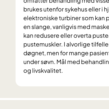
omfatter behandling med viss
brukes utenfor sykehus eller i
elektroniske turbiner som kan pr
en slange, vanligvis med maske
kan redusere eller overta pust
pustemuskler. I alvorlige tilfe
døgnet, men for mange pasien
under søvn. Mål med behandling
og livskvalitet.