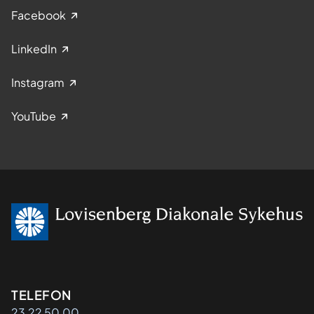
Facebook
LinkedIn
Instagram
YouTube
Kontaktinformasjon
TELEFON
23 22 50 00