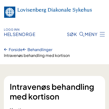
Hopp
til
innhold
LOGG INN
HELSENORGE
SØK
MENY
Forside
Behandlinger
Intravenøs behandling med kortison
Intravenøs behandling
med kortison