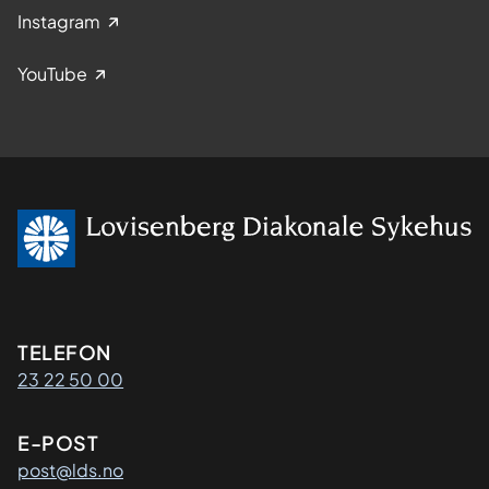
Instagram
YouTube
Kontaktinformasjon
TELEFON
23 22 50 00
E-POST
post@lds.no