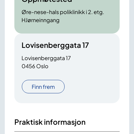
Øre-nese-hals poliklinikk i 2. etg.
HJørneinngang
Lovisenberggata 17
Lovisenberggata 17
0456 Oslo
Finn frem
Praktisk informasjon