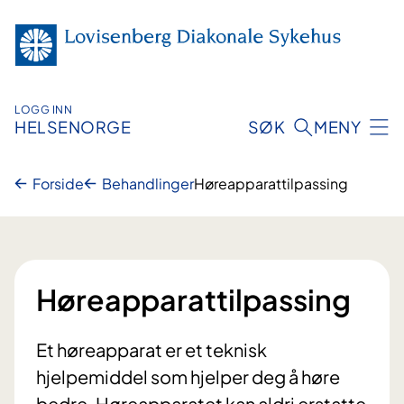
Hopp
til
innhold
LOGG INN
HELSENORGE
SØK
MENY
Forside
Behandlinger
Høreapparattilpassing
Høreapparattilpassing
Et høreapparat er et teknisk
hjelpemiddel som hjelper deg å høre
bedre. Høreapparatet kan aldri erstatte