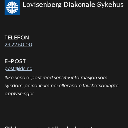
Kontaktinformasjon
TELEFON
23 22 50 00
E-POST
post@lds.no
Ikke send e-post med sensitiv informasjon som
sykdom, personnummer eller andre taushetsbelagte
opplysninger.