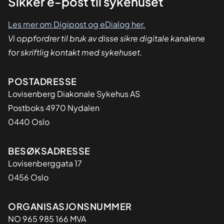
Sikker
Sikker e-post til sykehuset
dialog
Les mer om Digipost og eDialog her.
Vi oppfordrer til bruk av disse sikre digitale kanalene
for skriftlig kontakt med sykehuset.
Adresse
POSTADRESSE
Lovisenberg Diakonale Sykehus AS
Postboks 4970 Nydalen
0440 Oslo
BESØKSADRESSE
Lovisenberggata 17
0456 Oslo
Organisasjon
ORGANISASJONSNUMMER
NO 965 985 166 MVA