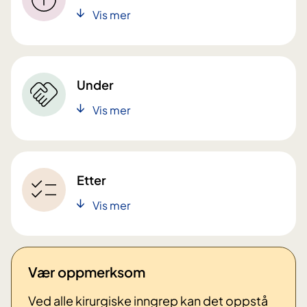
Vis mer
Under
Vis mer
Etter
Vis mer
Vær oppmerksom
Ved alle kirurgiske inngrep kan det oppstå