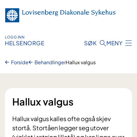
Hopp
til
innhold
LOGG INN
HELSENORGE
SØK
MENY
Forside
Behandlinger
Hallux valgus
Hallux valgus
Hallux valgus kalles ofte også skjev
stortå. Stortåen legger seg utover
(vinklet i retning lilletå) og kan ligge over