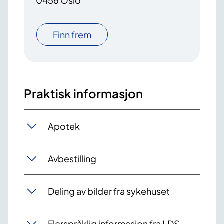
0456 Oslo
Finn frem
Praktisk informasjon
Apotek
Avbestilling
Deling av bilder fra sykehuset
Flerspråklig informasjon fra LDS