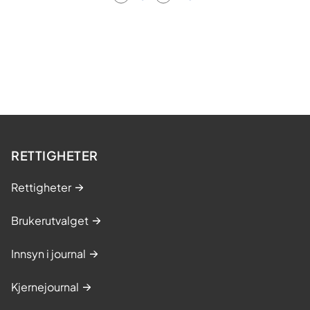
RETTIGHETER
Rettigheter
Brukerutvalget
Innsyn i journal
Kjernejournal