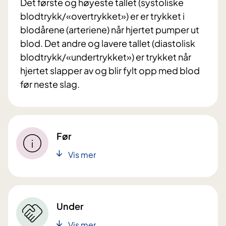
Det første og høyeste tallet (systoliske
blodtrykk/«overtrykket») er er trykket i
blodårene (arteriene) når hjertet pumper ut
blod. Det andre og lavere tallet (diastolisk
blodtrykk/«undertrykket») er trykket når
hjertet slapper av og blir fylt opp med blod
før neste slag.
Før
Vis mer
Under
Vis mer