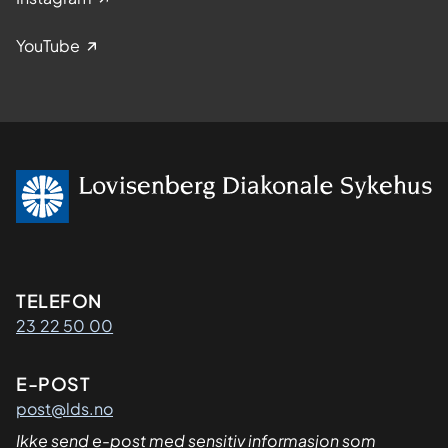
YouTube
Kontaktinformasjon
TELEFON
23 22 50 00
E-POST
post@lds.no
Ikke send e-post med sensitiv informasjon som