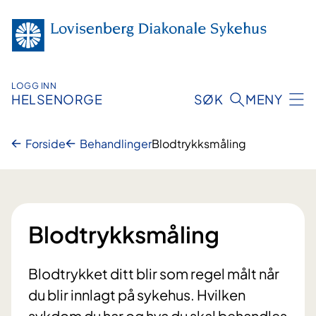
Hopp
til
innhold
LOGG INN
HELSENORGE
SØK
MENY
Forside
Behandlinger
Blodtrykksmåling
Blodtrykksmåling
Blodtrykket ditt blir som regel målt når
du blir innlagt på sykehus. Hvilken
sykdom du har og hva du skal behandles