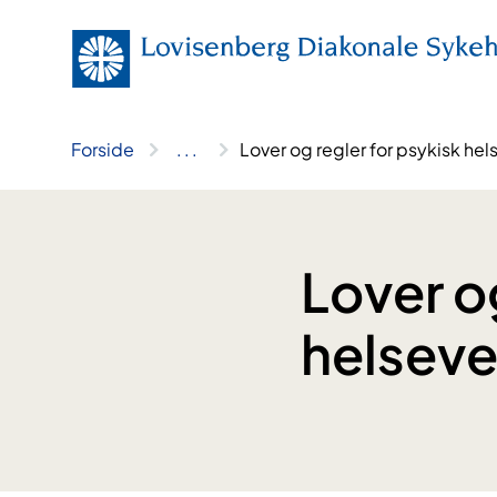
Hopp
til
innhold
Forside
..
.
Lover og regler for psykisk hel
Lover o
helseve