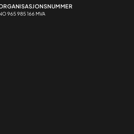
Organisasjon
ORGANISASJONSNUMMER
NO 965 985 166 MVA