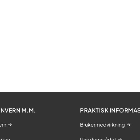
NVERN M.M.
PRAKTISK INFORMA
ern
Brukermedvirkning
trere
Ungdomsrådet