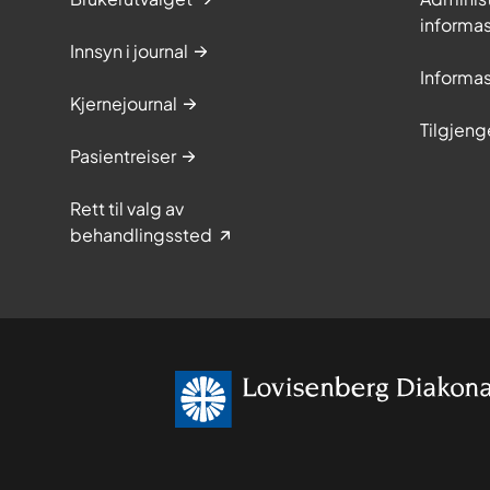
informa
Innsyn i journal
Informa
Kjernejournal
Tilgjeng
Pasientreiser
Rett til valg av
behandlingssted