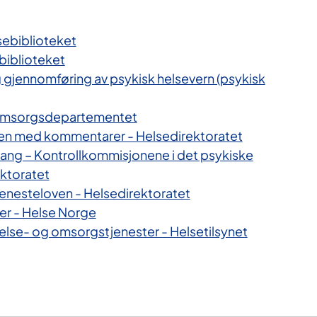
sebiblioteket
biblioteket
 gjennomføring av psykisk helsevern (psykisk
 omsorgsdepartementet
ven med kommentarer - Helsedirektoratet
vang – Kontrollkommisjonene i det psykiske
ektoratet
enesteloven - Helsedirektoratet
er - Helse Norge
helse- og omsorgstjenester - Helsetilsynet