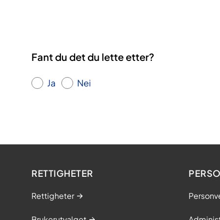
Fant du det du lette etter?
Ja
Nei
RETTIGHETER
PERSO
Rettigheter
Personv
Brukerutvalget
Adminis