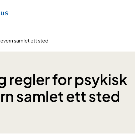
severn samlet ett sted
g regler for psykisk
rn samlet ett sted