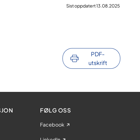
Sist oppdatert 13.08.2025
PDF-
utskrift
SJON
FØLG OSS
Facebook
LinkedIn