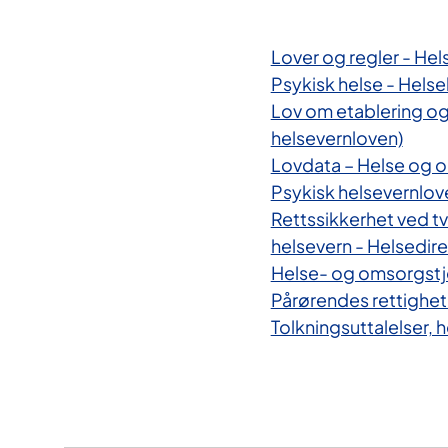
Lover og regler - Hel
Psykisk helse - Helse
Lov om etablering og
helsevernloven)
Lovdata – Helse og
Psykisk helsevernlo
Rettssikkerhet ved t
helsevern - Helsedir
Helse- og omsorgstj
Pårørendes rettighet
Tolkningsuttalelser, 