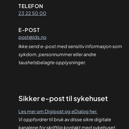
Kontaktinformasjon
TELEFON
23 22 50 00
E-POST
post@lds.no
Ikke send e-post med sensitiv informasjon som
sykdom, personnummer eller andre
taushetsbelagte opplysninger.
Sikker
Sikker e-post til sykehuset
dialog
Les mer om Digipost og eDialog her.
Vi oppfordrer til bruk av disse sikre digitale
kanalene for skriftlig kontakt med sykehuset.