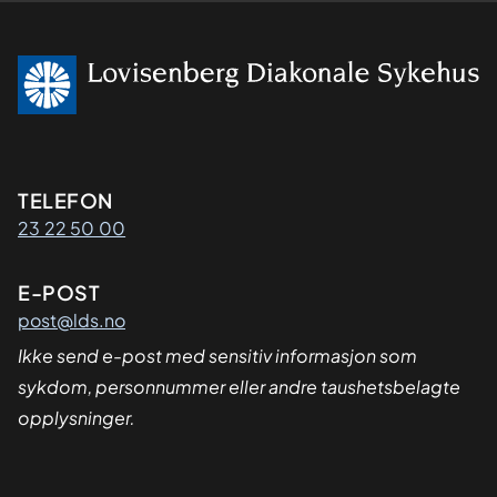
Kontaktinformasjon
TELEFON
23 22 50 00
E-POST
post@lds.no
Ikke send e-post med sensitiv informasjon som
sykdom, personnummer eller andre taushetsbelagte
opplysninger.