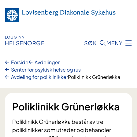
Hopp
til
innhold
LOGG INN
HELSENORGE
SØK
MENY
Forside
Avdelinger
Senter for psykisk helse og rus
Avdeling for poliklinikker
Poliklinikk Grünerløkka
Poliklinikk Grünerløkka
Poliklinikk Grünerløkka består av tre
poliklinikker som utreder og behandler