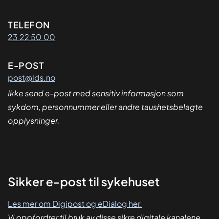
Kontaktinformasjon
TELEFON
23 22 50 00
E-POST
post@lds.no
Ikke send e-post med sensitiv informasjon som
sykdom, personnummer eller andre taushetsbelagte
opplysninger.
Sikker
Sikker e-post til sykehuset
dialog
Les mer om Digipost og eDialog her.
Vi oppfordrer til bruk av disse sikre digitale kanalene