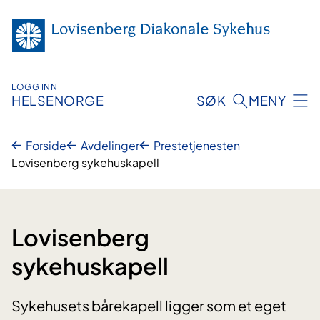
Hopp
til
innhold
LOGG INN
HELSENORGE
SØK
MENY
Forside
Avdelinger
Prestetjenesten
Lovisenberg sykehuskapell
Lovisenberg
sykehuskapell
Sykehusets bårekapell ligger som et eget