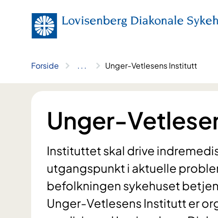
Hopp
til
innhold
Forside
..
.
Unger-Vetlesens Institutt
Unger-Vetlesens
Instituttet skal drive indremed
utgangspunkt i aktuelle problems
befolkningen sykehuset betjen
Unger-Vetlesens Institutt er org