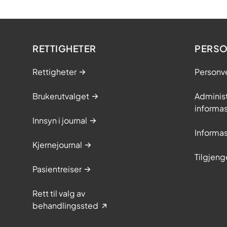
RETTIGHETER
PERSO
Rettigheter
Personv
Brukerutvalget
Adminis
informa
Innsyn i journal
Informa
Kjernejournal
Tilgjeng
Pasientreiser
Rett til valg av
behandlingssted