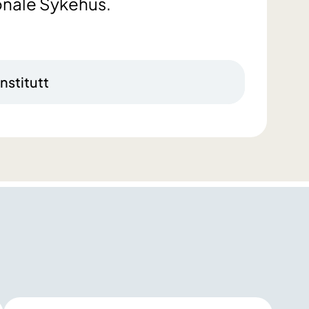
onale Sykehus.
nstitutt