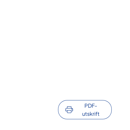
PDF-
utskrift