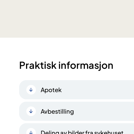
Praktisk informasjon
Apotek
Avbestilling
Deling av bilder fra sykehuset