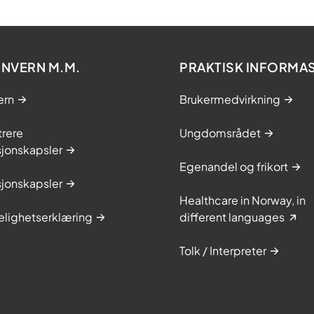
NVERN M.M.
PRAKTISK INFORMA
ern
Brukermedvirkning
trere
Ungdomsrådet
sjonskapsler
Egenandel og frikort
sjonskapsler
Healthcare in Norway, in
elighetserklæring
different languages
Tolk / Interpreter