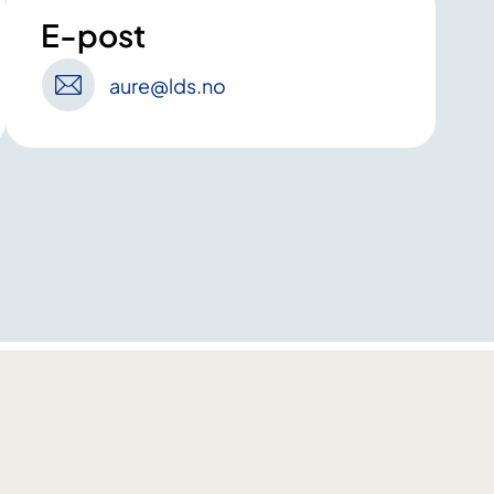
E-post
aure
@lds
.no