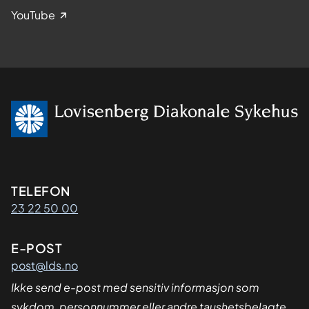
YouTube
Kontaktinformasjon
TELEFON
23 22 50 00
E-POST
post@lds.no
Ikke send e-post med sensitiv informasjon som
sykdom, personnummer eller andre taushetsbelagte