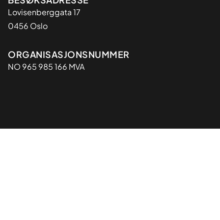
Lovisenberggata 17
0456 Oslo
Organisasjon
ORGANISASJONSNUMMER
NO 965 985 166 MVA