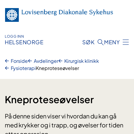
Hopp
til
innhold
LOGG INN
HELSENORGE
SØK
MENY
Forside
Avdelinger
Kirurgisk klinikk
Fysioterapi
Kneproteseøvelser
Kneproteseøvelser
På denne siden viser vi hvordan du kan gå
med krykker og i trapp, og øvelser for tiden
etter operasjon.