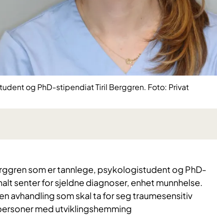
udent og PhD-stipendiat Tiril Berggren. Foto: Privat
 Berggren som er tannlege, psykologistudent og PhD-
alt senter for sjeldne diagnoser, enhet munnhelse.
en avhandling som skal ta for seg traumesensitiv
personer med utviklingshemming