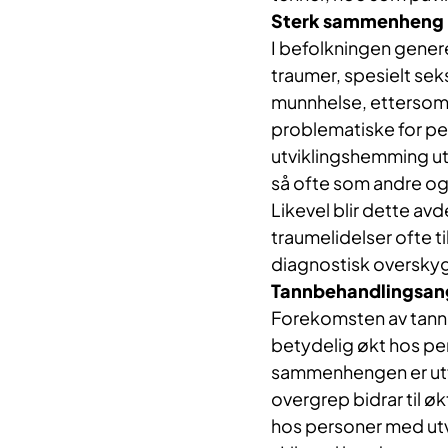
Sterk sammenheng
I befolkningen gener
traumer, spesielt se
munnhelse, ettersom
problematiske for pe
utviklingshemming uts
så ofte som andre og e
Likevel blir dette av
traumelidelser ofte 
diagnostisk oversky
Tannbehandlingsan
Forekomsten av tann
betydelig økt hos pe
sammenhengen er utfo
overgrep bidrar til 
hos personer med ut