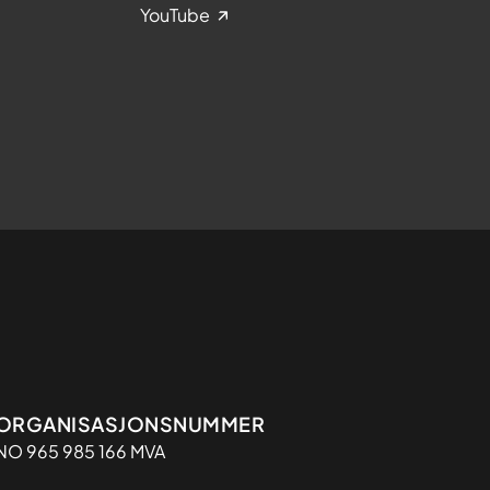
YouTube
Organisasjon
ORGANISASJONSNUMMER
NO 965 985 166 MVA