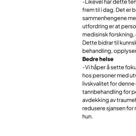
-Likevel har dette te
frem til i dag. Det er
sammenhengene mello
utfordring er at pers
medisinsk forskning, 
Dette bidrar til kunn
behandling, opplyser
Bedre helse
-Vi håper å sette fok
hos personer med utv
livskvalitet for denn
tannbehandling for p
avdekking av traumeh
redusere sjansen for 
hun.