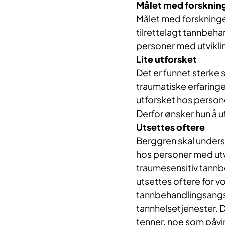
Målet med forskni
Målet med forskningen
tilrettelagt tannbeha
personer med utvikl
Lite utforsket
Det er funnet sterk
traumatiske erfaringe
utforsket hos person
Derfor ønsker hun å 
Utsettes oftere
Berggren skal unders
hos personer med utv
traumesensitiv tann
utsettes oftere for v
tannbehandlingsangst
tannhelsetjenester. 
tenner, noe som påvir