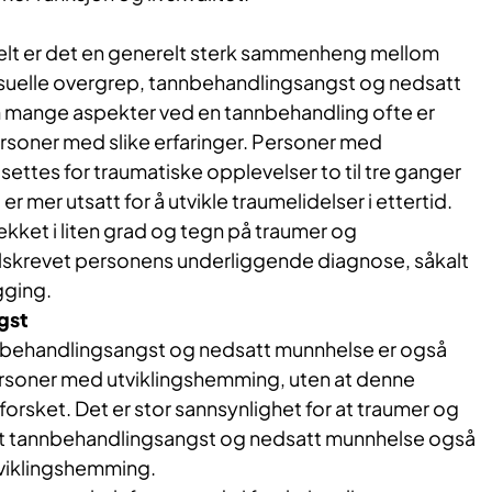
elt er det en generelt sterk sammenheng mellom
ksuelle overgrep, tannbehandlingsangst og nedsatt
 mange aspekter ved en tannbehandling ofte er
rsoner med slike erfaringer. Personer med
ettes for traumatiske opplevelser to til tre ganger
r mer utsatt for å utvikle traumelidelser i ettertid.
dekket i liten grad og tegn på traumer og
tilskrevet personens underliggende diagnose, såkalt
gging.
gst
behandlingsangst og nedsatt munnhelse er også
rsoner med utviklingshemming, uten at denne
rsket. Det er stor sannsynlighet for at traumer og
økt tannbehandlingsangst og nedsatt munnhelse også
viklingshemming.