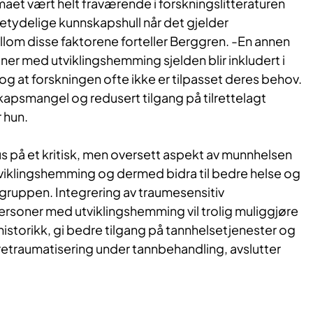
maet vært helt fraværende i forskningslitteraturen
 betydelige kunnskapshull når det gjelder
m disse faktorene forteller Berggren. -En annen
oner med utviklingshemming sjelden blir inkludert i
og at forskningen ofte ikke er tilpasset deres behov.
skapsmangel og redusert tilgang på tilrettelagt
 hun.
us på et kritisk, men oversett aspekt av munnhelsen
iklingshemming og dermed bidra til bedre helse og
e gruppen. Integrering av traumesensitiv
ersoner med utviklingshemming vil trolig muliggjøre
istorikk, gi bedre tilgang på tannhelsetjenester og
retraumatisering under tannbehandling, avslutter