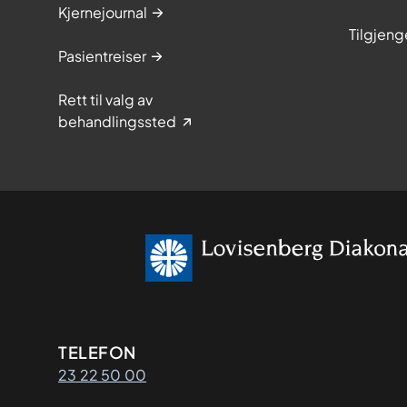
Kjernejournal
Tilgjeng
Pasientreiser
Rett til valg av
behandlingssted
Kontaktinformasjon
TELEFON
23 22 50 00