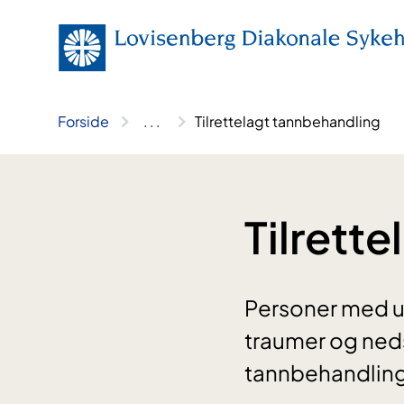
Hopp
til
innhold
Forside
..
.
Tilrettelagt tannbehandling
Tilrett
Personer med utv
traumer og ned
tannbehandling