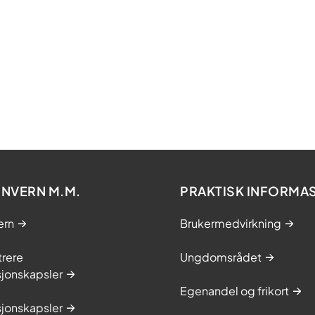
NVERN M.M.
PRAKTISK INFORMA
ern
Brukermedvirkning
trere
Ungdomsrådet
sjonskapsler
Egenandel og frikort
sjonskapsler