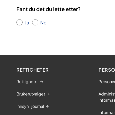
Fant du det du lette etter?
Ja
Nei
RETTIGHETER
PERSO
Rettigheter
Personv
Brukerutvalget
Adminis
informa
Innsyn i journal
Informa