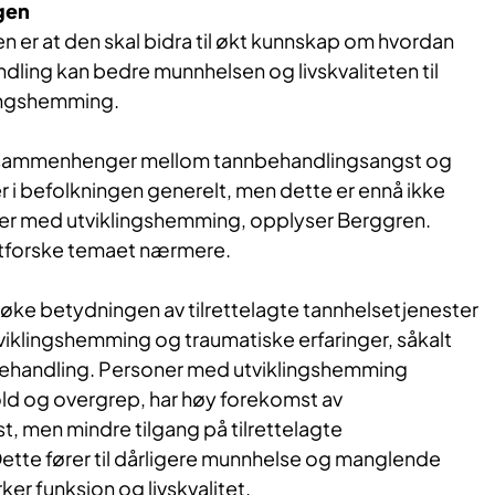
ngen
 er at den skal bidra til økt kunnskap om hvordan
ndling kan bedre munnhelsen og livskvaliteten til
ingshemming.
e sammenhenger mellom tannbehandlingsangst og
r i befolkningen generelt, men dette er ennå ikke
er med utviklingshemming, opplyser Berggren.
utforske temaet nærmere.
øke betydningen av tilrettelagte tannhelsetjenester
iklingshemming og traumatiske erfaringer, såkalt
behandling. Personer med utviklingshemming
old og overgrep, har høy forekomst av
, men mindre tilgang på tilrettelagte
Dette fører til dårligere munnhelse og manglende
ker funksjon og livskvalitet.