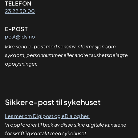
Kontaktinformasjon
TELEFON
23 22 50 00
E-POST
post@lds.no
Ikke send e-post med sensitiv informasjon som
sykdom, personnummer eller andre taushetsbelagte
opplysninger.
Sikker
Sikker e-post til sykehuset
dialog
Les mer om Digipost og eDialog her.
Vi oppfordrer til bruk av disse sikre digitale kanalene
for skriftlig kontakt med sykehuset.