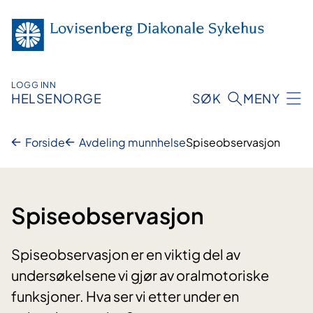
Hopp
til
innhold
LOGG INN
HELSENORGE
SØK
MENY
Forside
Avdeling munnhelse
Spiseobservasjon
Spiseobservasjon
Spiseobservasjon er en viktig del av
undersøkelsene vi gjør av oralmotoriske
funksjoner. Hva ser vi etter under en