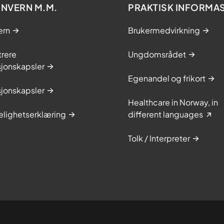
NVERN M.M.
PRAKTISK INFORMA
ern
Brukermedvirkning
trere
Ungdomsrådet
sjonskapsler
Egenandel og frikort
sjonskapsler
Healthcare in Norway, in
elighetserklæring
different languages
Tolk / Interpreter