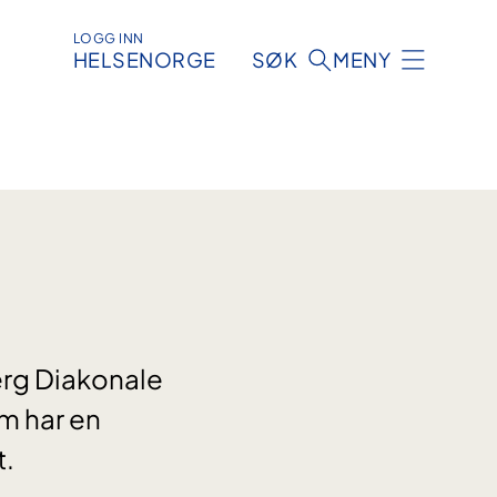
LOGG INN
HELSENORGE
SØK
MENY
rg Diakonale
om har en
t.