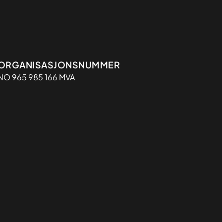
Organisasjon
ORGANISASJONSNUMMER
NO 965 985 166 MVA