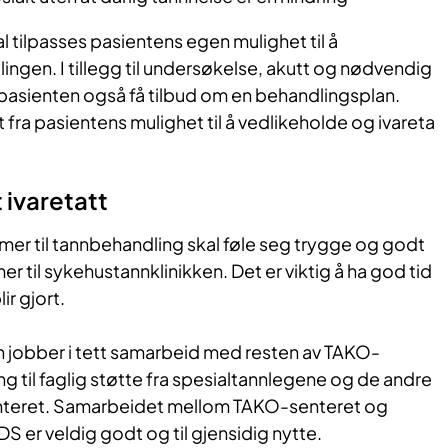
l tilpasses pasientens egen mulighet til å
ngen. I tillegg til undersøkelse, akutt og nødvendig
pasienten også få tilbud om en behandlingsplan.
 fra pasientens mulighet til å vedlikeholde og ivareta
 ivaretatt
r til tannbehandling skal føle seg trygge og godt
r til sykehustannklinikken. Det er viktig å ha god tid
ir gjort.
 jobber i tett samarbeid med resten av TAKO-
ng til faglig støtte fra spesialtannlegene og de andre
teret. Samarbeidet mellom TAKO-senteret og
DS er veldig godt og til gjensidig nytte.