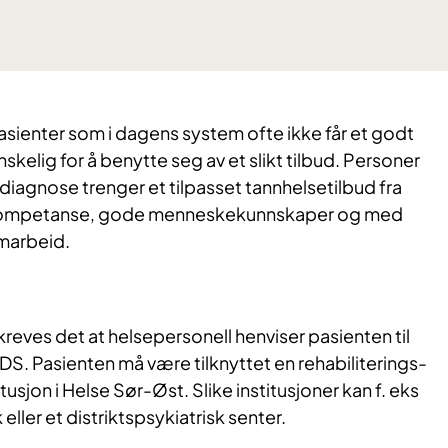
sienter som i dagens system ofte ikke får et godt
anskelig for å benytte seg av et slikt tilbud. Personer
iagnose trenger et tilpasset tannhelsetilbud fra
kompetanse, gode menneskekunnskaper og med
amarbeid.
ud kreves det at helsepersonell henviser pasienten til
S. Pasienten må være tilknyttet en rehabiliterings-
tusjon i Helse Sør-Øst. Slike institusjoner kan f. eks
 eller et distriktspsykiatrisk senter.