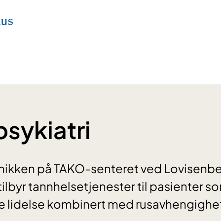
psykiatri
nikken på TAKO-senteret ved Lovisenbe
ilbyr tannhelsetjenester til pasienter s
ke lidelse kombinert med rusavhengighe