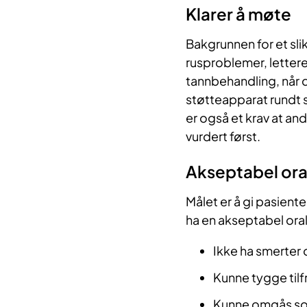
Klarer å møte
Bakgrunnen for et sli
rusproblemer, lettere
tannbehandling, når de
støtteapparat rundt s
er også et krav at an
vurdert først.
Akseptabel ora
Målet er å gi pasiente
ha en akseptabel oral 
Ikke ha smerter
Kunne tygge tilf
Kunne omgås sosi