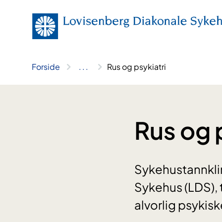
Hopp
til
innhold
Forside
..
.
Rus og psykiatri
Rus og 
Sykehustannkli
Sykehus (LDS), t
alvorlig psykis