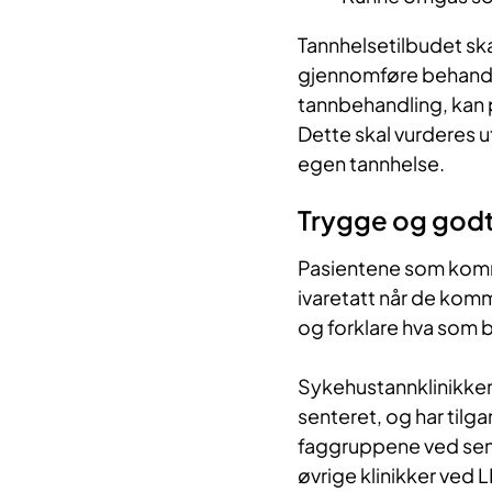
Tannhelsetilbudet ska
gjennomføre behandli
tannbehandling, kan 
Dette skal vurderes ut
egen tannhelse.
Trygge og godt
Pasientene som komme
ivaretatt når de komme
og forklare hva som bl
Sykehustannklinikken
senteret, og har tilga
faggruppene ved sen
øvrige klinikker ved L