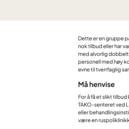
Dette er en gruppe pa
nok tilbud eller har v
med alvorlig dobbeltd
personell med høy 
evne til tverrfaglig s
Må henvise
For å få et slikt tilb
TAKO-senteret ved LD
eller behandlingsinsti
være en ruspoliklinikk