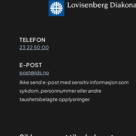
Kontaktinformasjon
TELEFON
23 22 50 00
E-POST
post@lds.no
Ikke send e-post med sensitiv informasjon som
sykdom, personnummer eller andre
taushetsbelagte opplysninger.