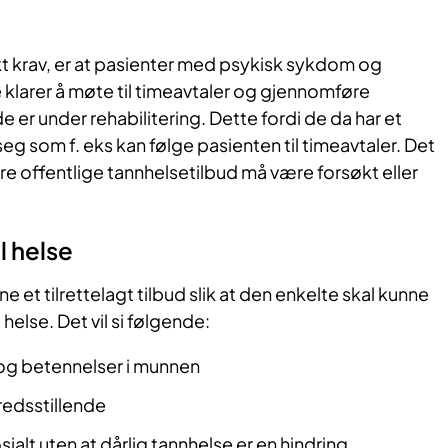
kt krav, er at pasienter med psykisk sykdom og
 klarer å møte til timeavtaler og gjennomføre
 er under rehabilitering. Dette fordi de da har et
eg som f. eks kan følge pasienten til timeavtaler. Det
dre offentlige tannhelsetilbud må være forsøkt eller
l helse
ne et tilrettelagt tilbud slik at den enkelte skal kunne
helse. Det vil si følgende:
 og betennelser i munnen
redsstillende
alt uten at dårlig tannhelse er en hindring