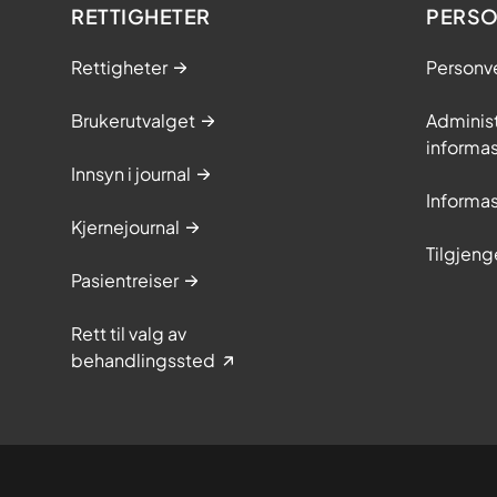
RETTIGHETER
PERSO
Rettigheter
Personv
Brukerutvalget
Adminis
informa
Innsyn i journal
Informa
Kjernejournal
Tilgjeng
Pasientreiser
Rett til valg av
behandlingssted