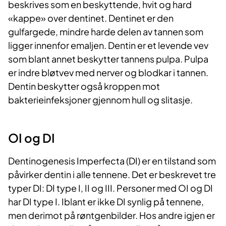
beskrives som en beskyttende, hvit og hard
«kappe» over dentinet. Dentinet er den
gulfargede, mindre harde delen av tannen som
ligger innenfor emaljen. Dentin er et levende vev
som blant annet beskytter tannens pulpa. Pulpa
er indre bløtvev med nerver og blodkar i tannen.
Dentin beskytter også kroppen mot
bakterieinfeksjoner gjennom hull og slitasje.
OI og DI
Dentinogenesis Imperfecta (DI) er en tilstand som
påvirker dentin i alle tennene. Det er beskrevet tre
typer DI: DI type I, II og III. Personer med OI og DI
har DI type I. Iblant er ikke DI synlig på tennene,
men derimot på røntgenbilder. Hos andre igjen er