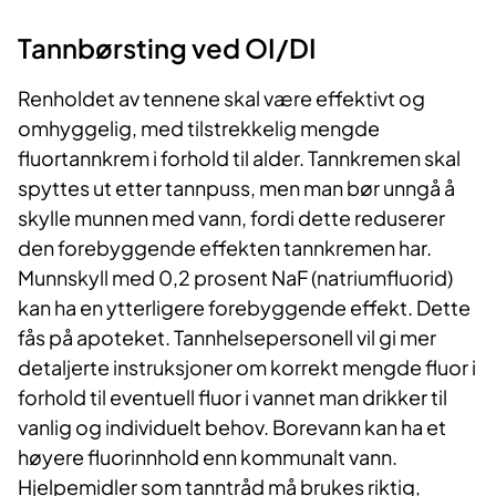
​Tannbørsting ved OI/DI
Renholdet av tennene skal være effektivt og
omhyggelig, med tilstrekkelig mengde
fluortannkrem i forhold til alder. Tannkremen skal
spyttes ut etter tannpuss, men man bør unngå å
skylle munnen med vann, fordi dette reduserer
den forebyggende effekten tannkremen har.
Munnskyll med 0,2 prosent NaF (natriumfluorid)
kan ha en ytterligere forebyggende effekt. Dette
fås på apoteket. Tannhelsepersonell vil gi mer
detaljerte instruksjoner om korrekt mengde fluor i
forhold til eventuell fluor i vannet man drikker til
vanlig og individuelt behov. Borevann kan ha et
høyere fluorinnhold enn kommunalt vann.
Hjelpemidler som tanntråd må brukes riktig,