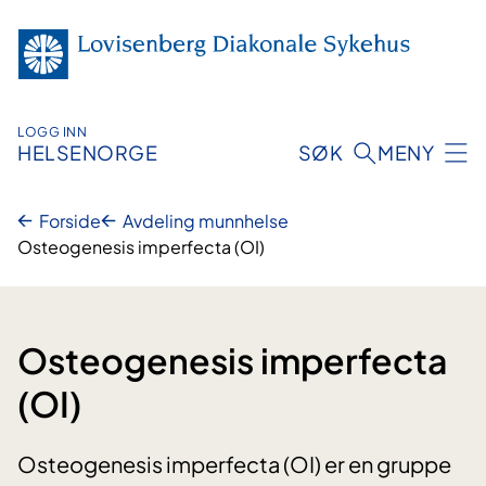
Hopp
til
innhold
LOGG INN
HELSENORGE
SØK
MENY
Forside
Avdeling munnhelse
Osteogenesis imperfecta (OI)
Osteogenesis imperfecta
(OI)
Osteogenesis imperfecta (OI) er en gruppe