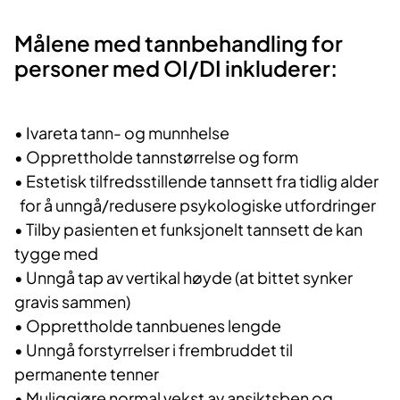
​Målene med tannbehandling for
personer med OI/DI inkluderer:
•
Ivareta tann- og munnhelse
•
Opprettholde tannstørrelse og form
•
Estetisk tilfredsstillende tannsett fra tidlig alder
for å unngå/redusere psykologiske utfordringer
•
Tilby pasienten et funksjonelt tannsett de kan
tygge med
•
Unngå tap av vertikal høyde (at bittet synker
gravis sammen)
•
Opprettholde tannbuenes lengde
•
Unngå forstyrrelser i frembruddet til
permanente tenner
•
Muliggjøre normal vekst av ansiktsben og