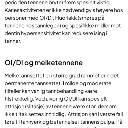
perioden tennene bryter frem spesielt viktig.
Kariesaktiviteten er ikke nødvendigvis høyere hos
personer med OI/DI. Fluorlakk (smøres på
tennene hos tannlegen) og spesifikke midler mot
dentin hypersensitivitet kan redusere ising i
tenner.
OI/DI og melketennene
Melketannsettet er i større grad rammet enn det
permanente tannsettet. I milde og moderate
tilfeller kan vanlig tannbehandling være
tilstrekkelig. Ved alvorlig OI/DI kan spesielt
attrisjon (slitasje) av tennene være stor, dersom
ikke tiltak settes inn tidlig. Attrisjon kan i verste fall
føre til tannverk og betennelse i tannens pulpa. På