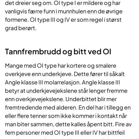
det dreier seg om. OI type I er mildere og har
vanligvis færre funn i munnhulen enn de øvrige
formene. OI type III og IV er som regel i størst
grad berørt.
Tannfrembrudd og bitt ved OI
Mange med OI type har kortere og smalere
overkjeve enn underkjeve. Dette fører til såkalt
Angle klasse III molarrelasjon. Angle klasse III
betyr at underkjevejekslene står lenger fremme
enn overkjevejekslene. Underbittet blir mer
fremtredende med alderen. En del har i tillegg en
eller flere tenner som ikke kommer i kontakt når
man biter sammen, dette kalles åpent bitt. Fire av
fem personer med OI type III eller IV har bittfeil