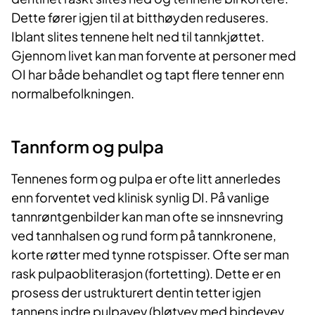
Dette fører igjen til at bitthøyden reduseres.
Iblant slites tennene helt ned til tannkjøttet.
Gjennom livet kan man forvente at personer med
OI har både behandlet og tapt flere tenner enn
normalbefolkningen.
​Tannform og pulpa
Tennenes form og pulpa er ofte litt annerledes
enn forventet ved klinisk synlig DI. På vanlige
tannrøntgenbilder kan man ofte se innsnevring
ved tannhalsen og rund form på tannkronene,
korte røtter med tynne rotspisser. Ofte ser man
rask pulpaobliterasjon (fortetting). Dette er en
prosess der ustrukturert dentin tetter igjen
tannens indre pulpavev (bløtvev med bindevev,