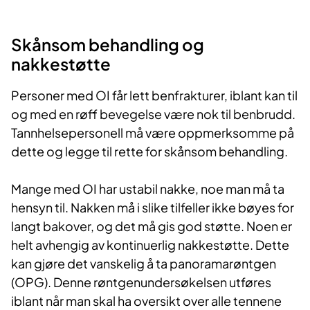
​Skånsom behandling og
nakkestøtte
Personer med OI får lett benfrakturer, iblant kan til
og med en røff bevegelse være nok til benbrudd.
Tannhelsepersonell må være oppmerksomme på
dette og legge til rette for skånsom behandling.
Mange med OI har ustabil nakke, noe man må ta
hensyn til. Nakken må i slike tilfeller ikke bøyes for
langt bakover, og det må gis god støtte. Noen er
helt avhengig av kontinuerlig nakkestøtte. Dette
kan gjøre det vanskelig å ta panoramarøntgen
(OPG). Denne røntgenundersøkelsen utføres
iblant når man skal ha oversikt over alle tennene