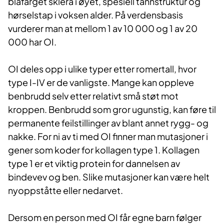
blåfarget sklera i øyet, spesiell tannstruktur og
hørselstap i voksen alder. På verdensbasis
vurderer man at mellom 1 av 10 000 og 1 av 20
000 har OI.
OI deles opp i ulike typer etter romertall, hvor
type I-IV er de vanligste. Mange kan oppleve
benbrudd selv etter relativt små støt mot
kroppen. Benbrudd som gror ugunstig, kan føre til
permanente feilstillinger av blant annet rygg- og
nakke. For ni av ti med OI finner man mutasjoner i
gener som koder for kollagen type 1. Kollagen
type 1 er et viktig protein for dannelsen av
bindevev og ben. Slike mutasjoner kan være helt
nyoppståtte eller nedarvet.
Dersom en person med OI får egne barn følger