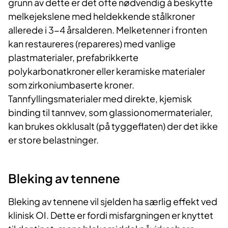
grunn av dette er det ofte nødvendig å beskytte
melkejekslene med heldekkende stålkroner
allerede i 3-4 årsalderen. Melketenner i fronten
kan restaureres (repareres) med vanlige
plastmaterialer, prefabrikkerte
polykarbonatkroner eller keramiske materialer
som zirkoniumbaserte kroner.
Tannfyllingsmaterialer med direkte, kjemisk
binding til tannvev, som glassionomermaterialer,
kan brukes okklusalt (på tyggeflaten) der det ikke
er store belastninger.
​Bleking av tennene
Bleking av tennene vil sjelden ha særlig effekt ved
klinisk OI. Dette er fordi misfargningen er knyttet