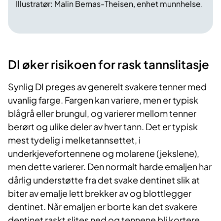
Illustratør: Malin Bernas-Theisen, enhet munnhelse.
DI øker risikoen for rask tannslitasje
Synlig DI preges av generelt svakere tenner med
uvanlig farge. Fargen kan variere, men er typisk
blågrå eller brungul, og varierer mellom tenner
berørt og ulike deler av hver tann. Det er typisk
mest tydelig i melketannsettet, i
underkjevefortennene og molarene (jekslene),
men dette varierer. Den normalt harde emaljen har
dårlig understøtte fra det svake dentinet slik at
biter av emalje lett brekker av og blottlegger
dentinet. Når emaljen er borte kan det svakere
dentinet raskt slites ned og tennene bli kortere.