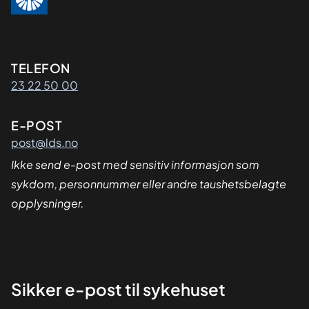
Kontaktinformasjon
TELEFON
23 22 50 00
E-POST
post@lds.no
Ikke send e-post med sensitiv informasjon som
sykdom, personnummer eller andre taushetsbelagte
opplysninger.
Sikker
Sikker e-post til sykehuset
dialog