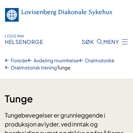
Hopp
til
innhold
LOGG INN
HELSENORGE
SØK
MENY
Forside
Avdeling munnhelse
Oralmotorikk
Oralmotorisk trening
Tunge
Tunge
Tungebevegelser er grunnleggende i
produksjon av lyder, ved inntak og
bearbeiding av mat og drikke og for å fjerne