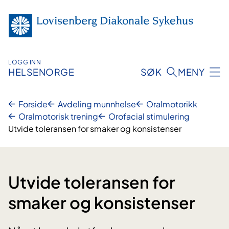
Hopp
til
innhold
LOGG INN
HELSENORGE
SØK
MENY
Forside
Avdeling munnhelse
Oralmotorikk
Oralmotorisk trening
Orofacial stimulering
Utvide toleransen for smaker og konsistenser
Utvide toleransen for
smaker og konsistenser