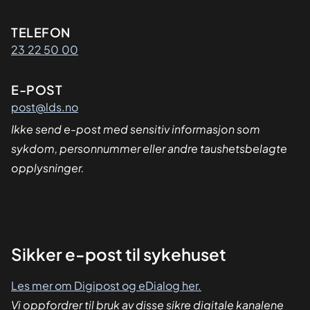
Kontaktinformasjon
TELEFON
23 22 50 00
E-POST
post@lds.no
Ikke send e-post med sensitiv informasjon som
sykdom, personnummer eller andre taushetsbelagte
opplysninger.
Sikker
Sikker e-post til sykehuset
dialog
Les mer om Digipost og eDialog her.
Vi oppfordrer til bruk av disse sikre digitale kanalene