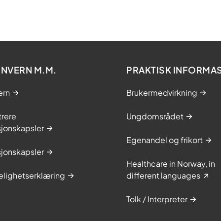
NVERN M.M.
PRAKTISK INFORMA
ern
Brukermedvirkning
trere
Ungdomsrådet
sjonskapsler
Egenandel og frikort
sjonskapsler
Healthcare in Norway, in
elighetserklæring
different languages
Tolk / Interpreter