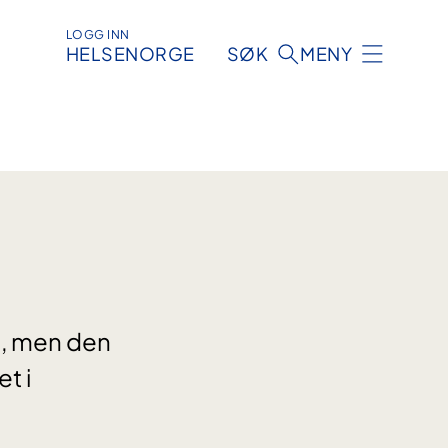
LOGG INN
HELSENORGE
SØK
MENY
l, men den
t i