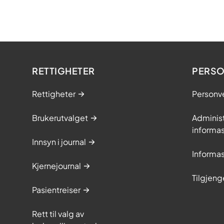
RETTIGHETER
PERSO
Rettigheter
Personv
Brukerutvalget
Adminis
informa
Innsyn i journal
Informa
Kjernejournal
Tilgjeng
Pasientreiser
Rett til valg av