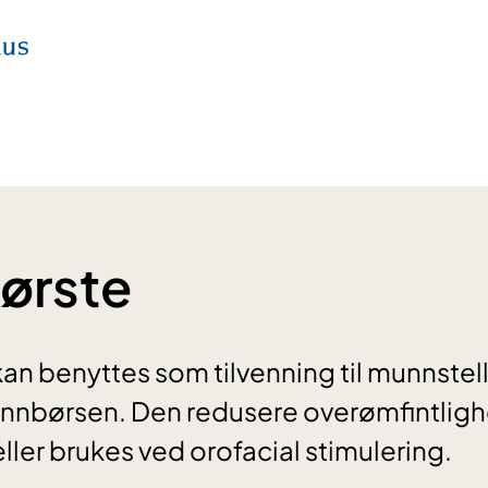
ørste
an benyttes som tilvenning til munnstel
tannbørsen. Den redusere overømfintlighe
er brukes ved orofacial stimulering.