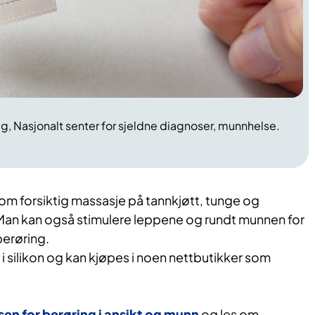
g, Nasjonalt senter for sjeldne diagnoser, munnhelse.
om forsiktig massasje på tannkjøtt, tunge og
 Man kan også stimulere leppene og rundt munnen for
berøring.
 i silikon og kan kjøpes i noen nettbutikker som
en for berøring i ansikt og munn
og les om