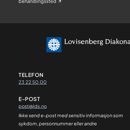
behandlingssted
Kontaktinformasjon
TELEFON
23 22 50 00
E-POST
post@lds.no
Ikke send e-post med sensitiv informasjon som
sykdom, personnummer eller andre