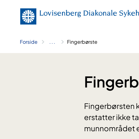
Hopp
til
innhold
Forside
..
.
Fingerbørste
Fingerb
Fingerbørsten k
erstatter ikke 
munnområdet ell