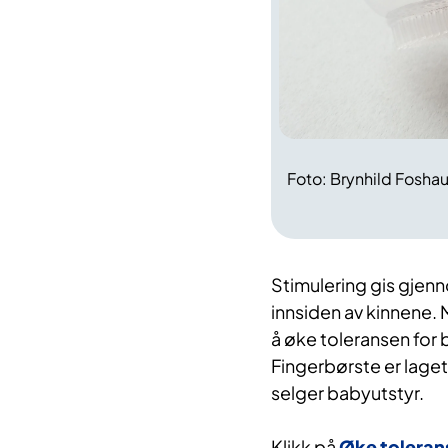
Foto: Brynhild Foshau
Stimulering gis gjenn
innsiden av kinnene.
å øke toleransen for 
Fingerbørste er laget
selger babyutstyr.
Klikk på
Øke tolerans