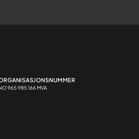
Organisasjon
ORGANISASJONSNUMMER
NO 965 985 166 MVA