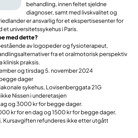
behandling, innen feltet sjeldne
diagnoser, samt med livskvalitet og
iedlander er ansvarlig for et ekspertisesenter for
 et universitetssykehus i Paris.
be med dette?
bestående av logopeder og fysioterapeut,
ndlingsalternativer fra et oralmotorisk perspektiv
 klinisk praksis.
vember og tirsdag 5. november 2024
 begge dager
iakonale sykehus, Lovisenberggata 21G
ikke Nissen i underetasjen
dag og 3000 kr for begge dager.
00 kr for en dag og 1500 kr for begge dager.
j. Kursavgiften refunderes ikke etter utgått