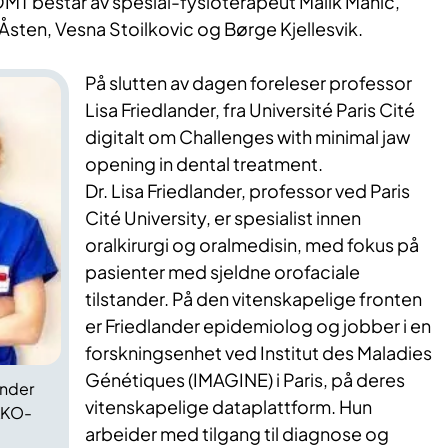
OMT består av spesial-fysioterapeut Malik Mahic,
ten, Vesna Stoilkovic og Børge Kjellesvik.
På slutten av dagen foreleser professor
Lisa Friedlander, fra Université Paris Cité
digitalt om Challenges with minimal jaw
opening in dental treatment.
Dr. Lisa Friedlander, professor ved Paris
Cité University, er spesialist innen
oralkirurgi og oralmedisin, med fokus på
pasienter med sjeldne orofaciale
tilstander. På den vitenskapelige fronten
er Friedlander epidemiolog og jobber i en
forskningsenhet ved Institut des Maladies
Génétiques (IMAGINE) i Paris, på deres
ander
vitenskapelige dataplattform. Hun
TAKO-
arbeider med tilgang til diagnose og