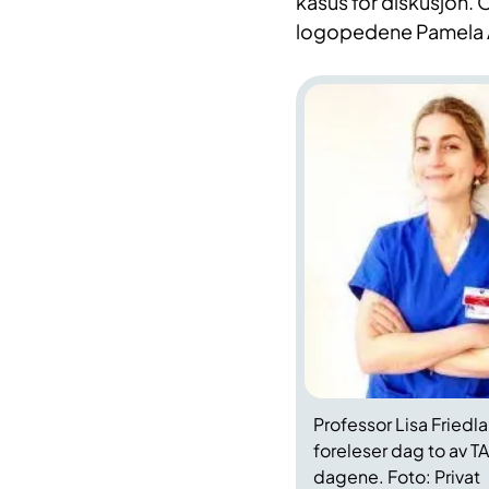
kasus for diskusjon. 
logopedene Pamela Ås
Professor Lisa Friedl
foreleser dag to av 
dagene. Foto: Privat