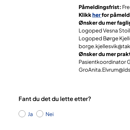
Påmeldingsfrist:
Fr
Klikk
her
for påmeld
Ønsker du mer fagli
Logoped Vesna Stoilk
Logoped Børge Kjelles
borge.kjellesvik@ta
Ønsker du mer prakt
Pasientkoordinator Gr
GroAnita.Elvrum@ld
Fant du det du lette etter?
Ja
Nei