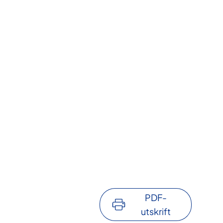
PDF-
utskrift