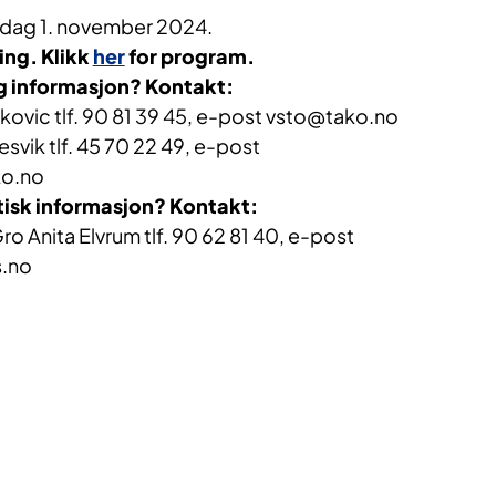
edag 1. november 2024.
ing. Klikk
her
for program.
g informasjon? Kontakt:
ovic tlf. 90 81 39 45, e-post vsto@tako.no
vik tlf. 45 70 22 49, e-post
ko.no
isk informasjon? Kontakt:
o Anita Elvrum tlf. 90 62 81 40, e-post
s.no