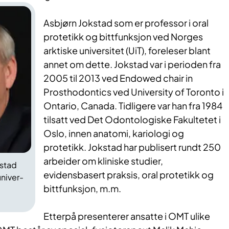
Asbjørn Jokstad som er professor i oral
protetikk og bittfunksjon ved Norges
arktiske universitet (UiT), foreleser blant
annet om dette. Jokstad var i perioden fra
2005 til 2013 ved Endowed chair in
Prosthodontics ved University of Toronto i
Ontario, Canada. Tidligere var han fra 1984
tilsatt ved Det Odontologiske Fakultetet i
Oslo, innen anatomi, kariologi og
protetikk. Jokstad har publisert rundt 250
arbeider om kliniske studier,
kstad
evidensbasert praksis, oral protetikk og
niver-
bittfunksjon, m.m.
Etterpå presenterer ansatte i OMT ulike