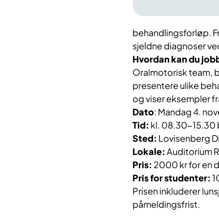
behandlingsforløp. Fr
sjeldne diagnoser ved
Hvordan kan du job
Oralmotorisk team, 
presentere ulike beha
og viser eksempler fra
Dato
: Mandag 4. no
Tid:
kl. 08.30-15.30
Sted:
Lovisenberg D
Lokale:
Auditorium R
Pris:
2000 kr for en 
Pris for studenter:
10
Prisen inkluderer luns
påmeldingsfrist.