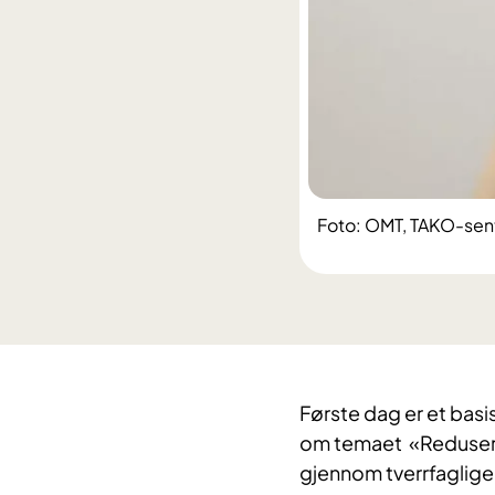
Foto: OMT, TAKO-sen
Første dag er et basi
om temaet «Redusert 
gjennom tverrfaglige 