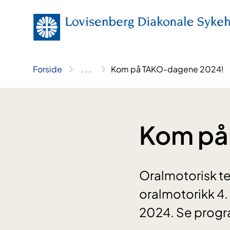
Hopp
til
innhold
Forside
..
.
Kom på TAKO-dagene 2024!
Kom på
Oralmotorisk te
oralmotorikk 4. 
2024. Se progr