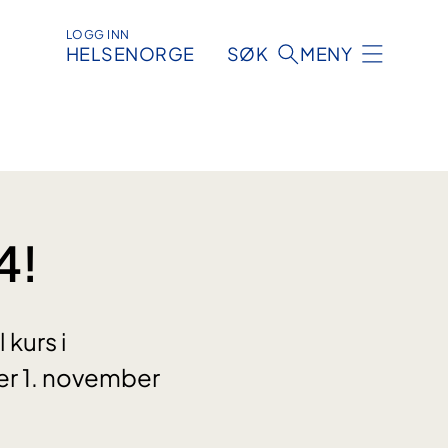
LOGG INN
HELSENORGE
SØK
MENY
4!
kurs i
 er 1. november