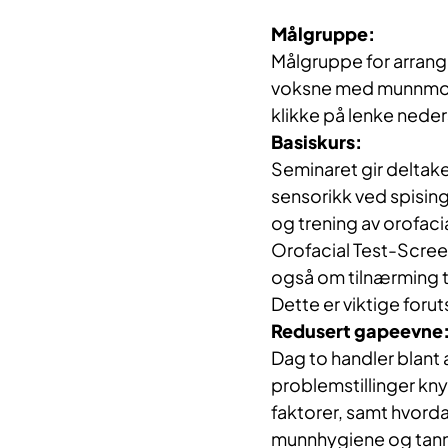
Målgruppe:
Målgruppe for arran
voksne med munnmoto
klikke på lenke neder
Basiskurs:
Seminaret gir delta
sensorikk ved spising,
og trening av orofaci
Orofacial Test-Scree
også om tilnærming ti
Dette er viktige foru
Redusert gapeevne
Dag to handler blant
problemstillinger kny
faktorer, samt hvordan
munnhygiene og tan