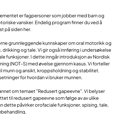
gementet er fagpersoner som jobber med barn og
riske vansker. Endelig program finner du ved å
st på siden her.
kerne grunnleggende kunnskaper om oral motorikk og
 drikking og tale. Vi gir også innføring i undersøkelse
ale funksjoner. I dette inngår introduksjon av Nordisk
ning (NOT-S) med øvelse gjennom kasus. Vi forteller
l munn og ansikt, kroppsholdning og stabilitet.
tsetninger for hvordan vi bruker munnen.
:
 annet om temaet "Redusert gapeevne". Vi belyser
ttet til redusert gapeevne som følge av av ulike
 dette påvirker orofaciale funksjoner, spising, tale,
nbehandling.