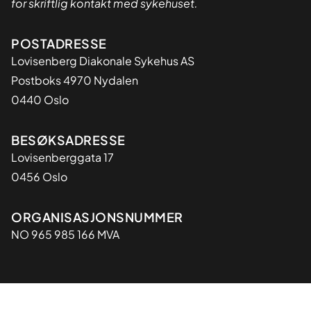
for skriftlig kontakt med sykehuset.
Adresse
POSTADRESSE
Lovisenberg Diakonale Sykehus AS
Postboks 4970 Nydalen
0440 Oslo
BESØKSADRESSE
Lovisenberggata 17
0456 Oslo
Organisasjon
ORGANISASJONSNUMMER
NO 965 985 166 MVA