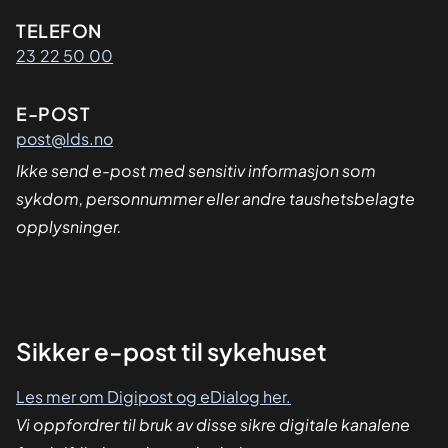
Kontaktinformasjon
TELEFON
23 22 50 00
E-POST
post@lds.no
Ikke send e-post med sensitiv informasjon som
sykdom, personnummer eller andre taushetsbelagte
opplysninger.
Sikker
Sikker e-post til sykehuset
dialog
Les mer om Digipost og eDialog her.
Vi oppfordrer til bruk av disse sikre digitale kanalene