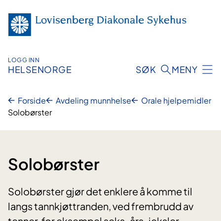
Hopp
til
innhold
LOGG INN
HELSENORGE
SØK
MENY
Forside
Avdeling munnhelse
Orale hjelpemidler
Solobørster
Solobørster
Solobørster gjør det enklere å komme til
langs tannkjøttranden, ved frembrudd av
tenner, for eksempel seks-års-jeksler,