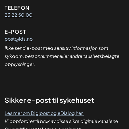
Kontaktinformasjon
TELEFON
23 22 50 00
E-POST
post@lds.no
Ikke send e-post med sensitiv informasjon som
sykdom, personnummer eller andre taushetsbelagte
opplysninger.
Sikker
Sikker e-post til sykehuset
dialog
Les mer om Digipost og eDialog her.
Vi oppfordrer til bruk av disse sikre digitale kanalene