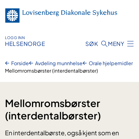
Hopp
til
innhold
LOGG INN
HELSENORGE
SØK
MENY
Forside
Avdeling munnhelse
Orale hjelpemidler
Mellomromsbørster (interdentalbørster)
Mellomromsbørster
(interdentalbørster)
En interdentalbørste, også kjent som en