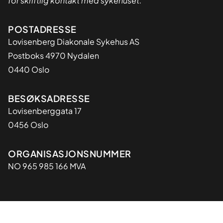
for skriftlig kontakt med sykehuset.
Adresse
POSTADRESSE
Lovisenberg Diakonale Sykehus AS
Postboks 4970 Nydalen
0440 Oslo
BESØKSADRESSE
Lovisenberggata 17
0456 Oslo
Organisasjon
ORGANISASJONSNUMMER
NO 965 985 166 MVA