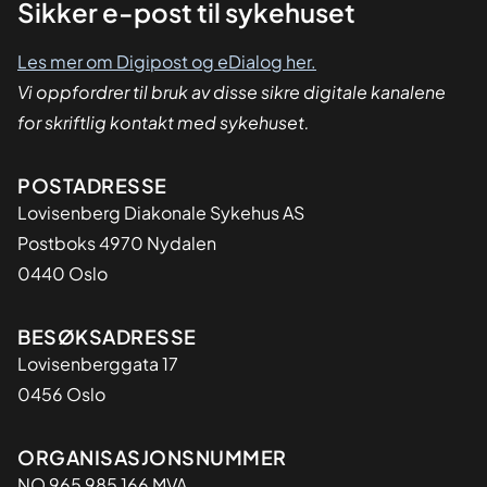
Sikker
Sikker e-post til sykehuset
dialog
Les mer om Digipost og eDialog her.
Vi oppfordrer til bruk av disse sikre digitale kanalene
for skriftlig kontakt med sykehuset.
Adresse
POSTADRESSE
Lovisenberg Diakonale Sykehus AS
Postboks 4970 Nydalen
0440 Oslo
BESØKSADRESSE
Lovisenberggata 17
0456 Oslo
Organisasjon
ORGANISASJONSNUMMER
NO 965 985 166 MVA