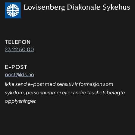
Kontaktinformasjon
TELEFON
23 22 50 00
E-POST
post@lds.no
Ikke send e-post med sensitiv informasjon som
sykdom, personnummer eller andre taushetsbelagte
opplysninger.