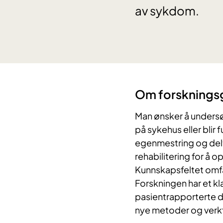
av sykdom.
Om forsknings
Man ønsker å undersøk
på sykehus eller blir 
egenmestring og deltar
rehabilitering for å o
Kunnskapsfeltet omfa
Forskningen har et kl
pasientrapporterte da
nye metoder og verkt