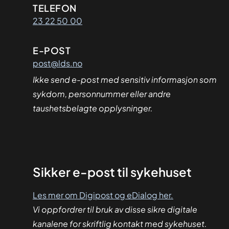
Kontaktinformasjon
TELEFON
23 22 50 00
E-POST
post@lds.no
Ikke send e-post med sensitiv informasjon som
sykdom, personnummer eller andre
taushetsbelagte opplysninger.
Sikker
Sikker e-post til sykehuset
dialog
Les mer om Digipost og eDialog her.
Vi oppfordrer til bruk av disse sikre digitale
kanalene for skriftlig kontakt med sykehuset.