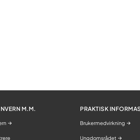
NVERN M.M.
PRAKTISK INFORMA
ern
Brukermedvirkning
trere
Ungdomsrådet