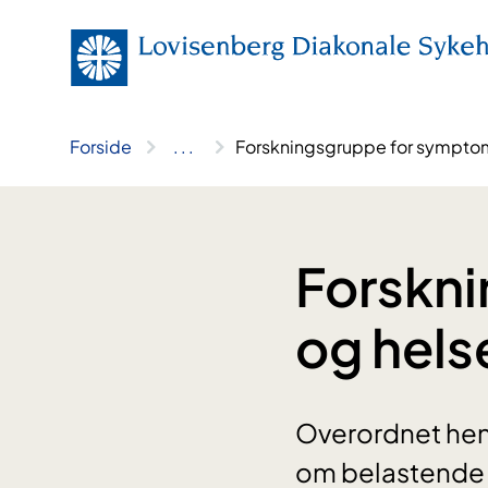
Hopp
til
innhold
Forside
..
.
Forskningsgruppe for symptomer
Forskn
og helse
Overordnet hens
om belastende 