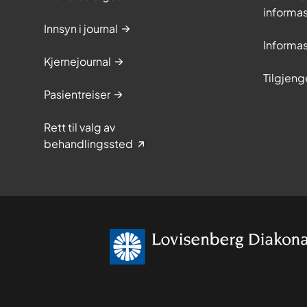
informa
Innsyn i journal
Informa
Kjernejournal
Tilgjeng
Pasientreiser
Rett til valg av
behandlingssted