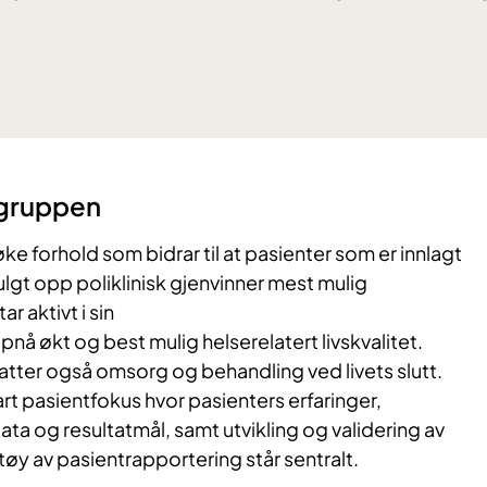
gruppen
e forhold som bidrar til at pasienter som er innlagt
fulgt opp poliklinisk gjenvinner mest mulig
 aktivt i sin
ppnå økt og best mulig helserelatert livskvalitet.
tter også omsorg og behandling ved livets slutt.
art pasientfokus hvor pasienters erfaringer,
ta og resultatmål, samt utvikling og validering av
øy av pasientrapportering står sentralt.