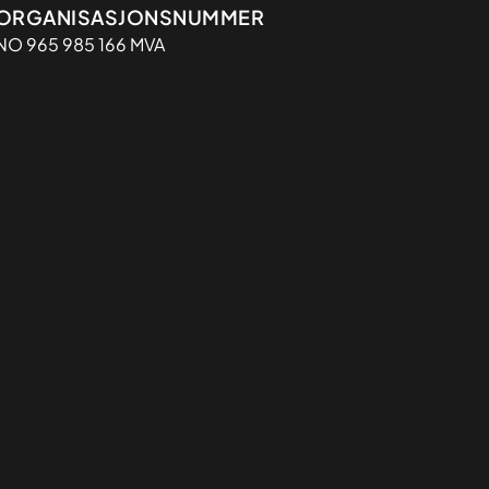
Organisasjon
ORGANISASJONSNUMMER
NO 965 985 166 MVA