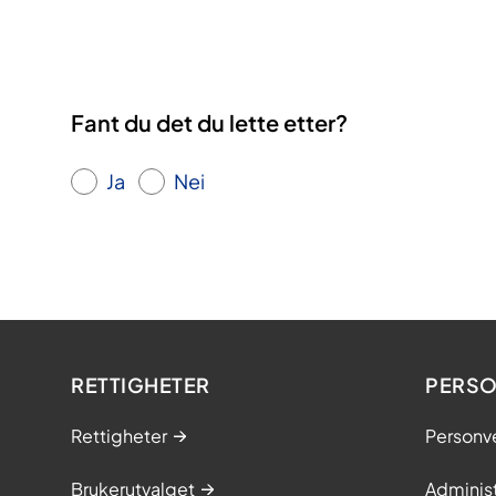
Fant du det du lette etter?
Ja
Nei
RETTIGHETER
PERSO
Rettigheter
Personv
Brukerutvalget
Adminis