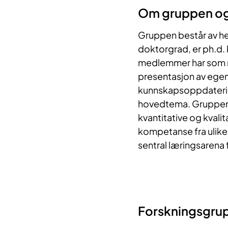
Om gruppen og
Gruppen består av hel
doktorgrad, er ph.d.
medlemmer har som må
presentasjon av egen
kunnskapsoppdateri
hovedtema. Gruppen
kvantitative og kvali
kompetanse fra ulike
sentral læringsarena 
Forskningsgru