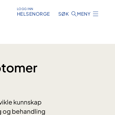
LOGG INN
HELSENORGE
SØK
MENY
ptomer
vikle kunnskap
g og behandling