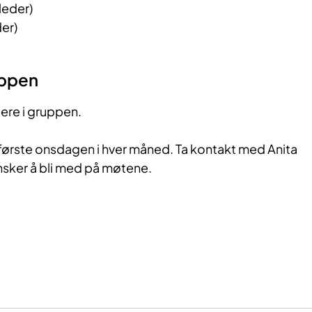
leder)
der)
uppen
ere i gruppen.
ørste onsdagen i hver måned. Ta kontakt med Anita
nsker å bli med på møtene.