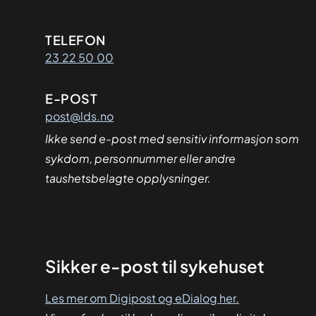
Kontaktinformasjon
TELEFON
23 22 50 00
E-POST
post@lds.no
Ikke send e-post med sensitiv informasjon som
sykdom, personnummer eller andre
taushetsbelagte opplysninger.
Sikker
Sikker e-post til sykehuset
dialog
Les mer om Digipost og eDialog her.