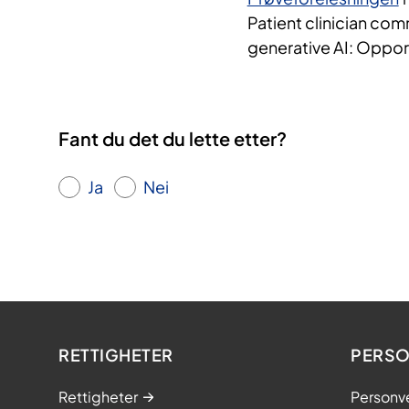
Patient clinician com
generative AI: Opportu
Fant du det du lette etter?
Ja
Nei
RETTIGHETER
PERSO
Rettigheter
Personv