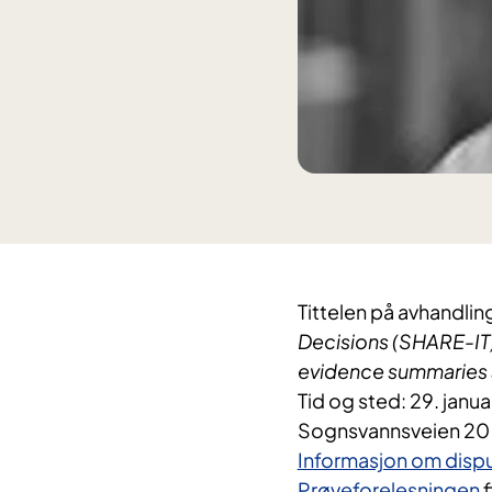
Tittelen på avhandlin
Decisions (SHARE-IT)
evidence summaries a
Tid og sted: 29. janua
Sognsvannsveien 20
Informasjon om dispu
Prøveforelesningen
f