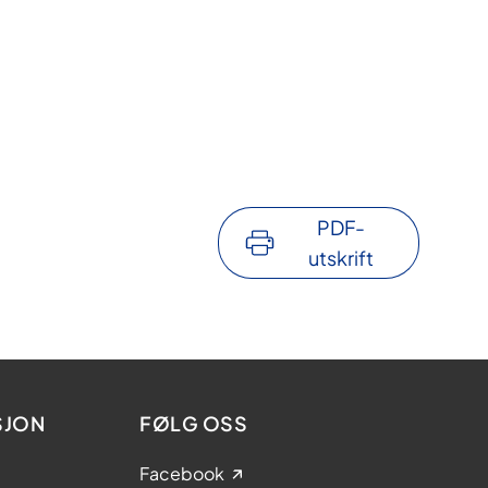
PDF-
utskrift
SJON
FØLG OSS
Facebook