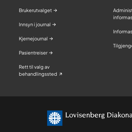
Brukerutvalget
Adminis
informa
Innsyn i journal
Informa
Kjernejournal
Tilgjeng
Pasientreiser
Rett til valg av
behandlingssted