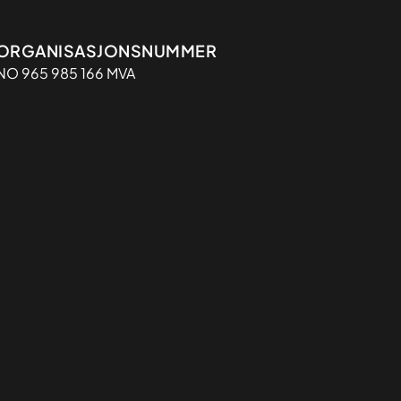
Organisasjon
ORGANISASJONSNUMMER
NO 965 985 166 MVA