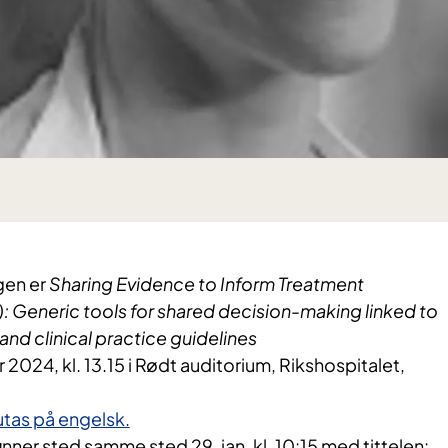
gen er
Sharing Evidence to Inform Treatment
: Generic tools for shared decision-making linked to
nd clinical practice guidelines
r 2024, kl. 13.15 i Rødt auditorium, Rikshospitalet,
tas på engelsk.
inner sted samme sted 29. jan, kl. 10:15 med tittelen: