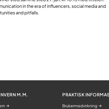
munication in the era of influencers, social media and
nities and pitfalls.
NVERN M.M.
PRAKTISK INFORMA
ern
Brukermedvirkning