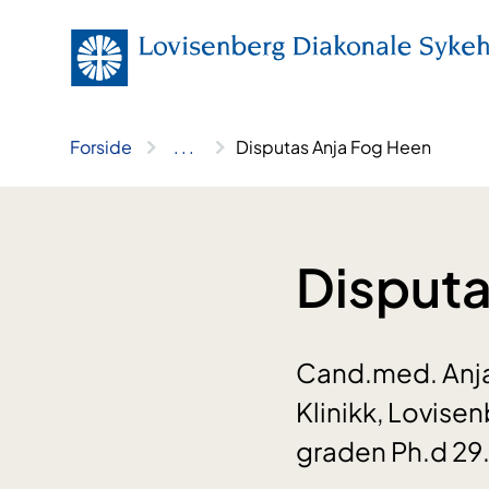
Hopp
til
innhold
Forside
..
.
Disputas Anja Fog Heen
Disputa
Cand.med. Anja
Klinikk, Lovisen
graden Ph.d 29.