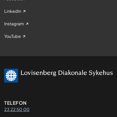
LinkedIn
Instagram
YouTube
Kontaktinformasjon
TELEFON
23 22 50 00