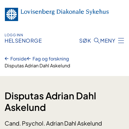
Hopp
til
innhold
LOGG INN
HELSENORGE
SØK
MENY
Forside
Fag og forskning
Disputas Adrian Dahl Askelund
Disputas Adrian Dahl
Askelund
Cand. Psychol. Adrian Dahl Askelund