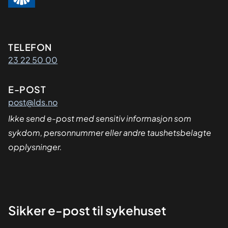
Kontaktinformasjon
TELEFON
23 22 50 00
E-POST
post@lds.no
Ikke send e-post med sensitiv informasjon som
sykdom, personnummer eller andre taushetsbelagte
opplysninger.
Sikker
Sikker e-post til sykehuset
dialog