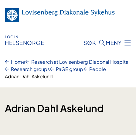
Skip
to
content
LOG IN
HELSENORGE
SØK
MENY
Home
Research at Lovisenberg Diaconal Hospital
Research groups
PaGE group
People
Adrian Dahl Askelund
Adrian Dahl Askelund