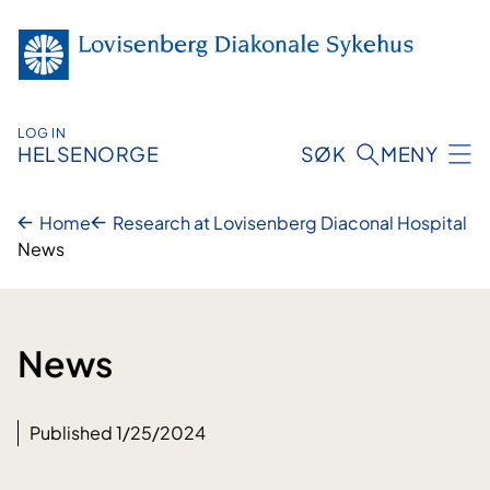
Skip
to
content
LOG IN
HELSENORGE
SØK
MENY
Home
Research at Lovisenberg Diaconal Hospital
News
News
Published 1/25/2024