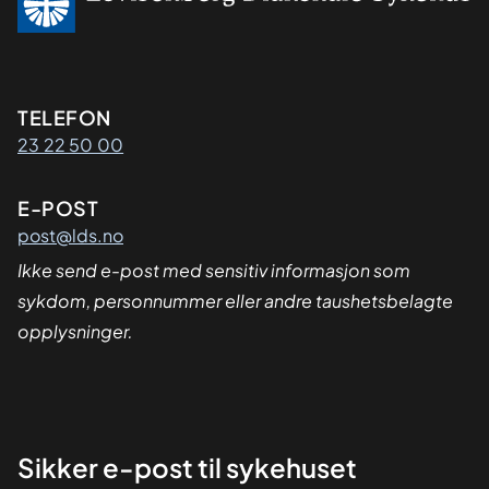
Kontaktinformasjon
TELEFON
23 22 50 00
E-POST
post@lds.no
Ikke send e-post med sensitiv informasjon som
sykdom, personnummer eller andre taushetsbelagte
opplysninger.
Sikker
Sikker e-post til sykehuset